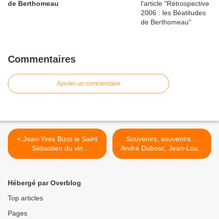
de Berthomeau
Commentaires
Ajouter un commentaire
< Jean-Yves Bizot le Saint
Souvenirs, souvenirs…
Sébastien du vin
André Dubosc, Jean-Louis
bourguignon, « l’enfant gâté
Piton, Antoine Arena…
» de Vosne-Romanée criblé
Olivier Bompas arpente les
de flèches par les LP. Viens.
côteaux de Gascogne, le
Hébergé par Overblog
Luberon et Patrimonio… >
Top articles
Pages