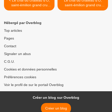
< Le chai du château d’Ô,
Le chai du château d’Ô,
saint-émilion grand cru
saint-émilion grand cru
classé A, était plein de
classé A, était plein de
corps étrangers (31)
corps étrangers (32) >
Hébergé par Overblog
Top articles
Pages
Contact
Signaler un abus
C.G.U.
Cookies et données personnelles
Préférences cookies
Voir le profil de sur le portail Overblog
Créer un blog sur Overblog
Créer un blog