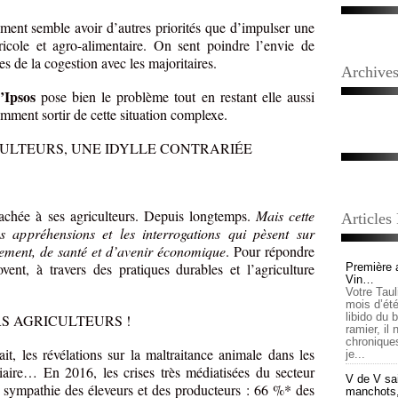
ent semble avoir d’autres priorités que d’impulser une
ricole et agro-alimentaire. On sent poindre l’envie de
es de la cogestion avec les majoritaires.
Archive
’Ipsos
pose bien le problème tout en restant elle aussi
mment sortir de cette situation complexe.
CULTEURS, UNE IDYLLE CONTRARIÉE
ttachée à ses agriculteurs. Depuis longtemps.
Mais cette
Articles
s appréhensions et les interrogations qui pèsent sur
nement, de santé et d’avenir économique
. Pour répondre
vent, à travers des pratiques durables et l’agriculture
Première 
Vin…
Votre Tau
mois d’été,
libido du 
S AGRICULTEURS !
ramier, il
chronique
it, les révélations sur la maltraitance animale dans les
je...
viaire… En 2016, les crises très médiatisées du secteur
V de V sai
l sympathie des éleveurs et des producteurs : 66 %* des
manchots, e