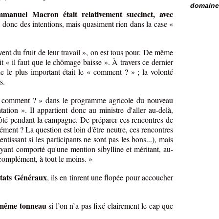
domaine 
anuel Macron était relativement succinct, avec
, donc des intentions, mais quasiment rien dans la case «
ivent du fruit de leur travail », on est tous pour. De même
t « il faut que le chômage baisse ». À travers ce dernier
e le plus important était le « comment ? » ; la volonté
s.
« comment ? » dans le programme agricole du nouveau
ation ». Il appartient donc au ministre d'aller au-delà,
e côté pendant la campagne. De préparer ces rencontres de
sément ? La question est loin d'être neutre, ces rencontres
tissant si les participants ne sont pas les bons...), mais
'ayant comporté qu'une mention sibylline et méritant, au-
complément, à tout le moins. »
États Généraux
, ils en tinrent une flopée pour accoucher
 même tonneau
si l’on n’a pas fixé clairement le cap que