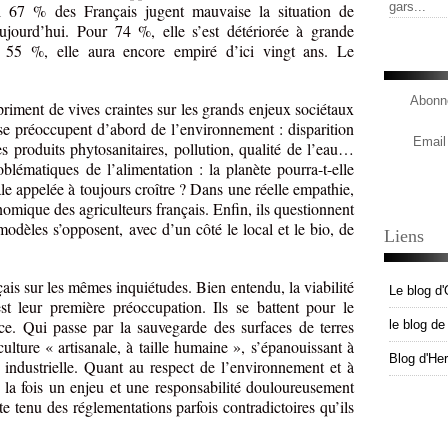
gars...
si 67 % des Français jugent mauvaise la situation de
 aujourd’hui. Pour 74 %, elle s’est détériorée à grande
r 55 %, elle aura encore empiré d’ici vingt ans. Le
Abonne
xpriment de vives craintes sur les grands enjeux sociétaux
ls se préoccupent d’abord de l’environnement : disparition
Email
des produits phytosanitaires, pollution, qualité de l’eau…
roblématiques de l’alimentation : la planète pourra-t-elle
le appelée à toujours croître ? Dans une réelle empathie,
onomique des agriculteurs français. Enfin, ils questionnent
dèles s’opposent, avec d’un côté le local et le bio, de
Liens
çais sur les mêmes inquiétudes. Bien entendu, la viabilité
Le blog d'
st leur première préoccupation. Ils se battent pour le
ce. Qui passe par la sauvegarde des surfaces de terres
le blog d
culture « artisanale, à taille humaine », s’épanouissant à
Blog d'He
e industrielle. Quant au respect de l’environnement et à
 à la fois un enjeu et une responsabilité douloureusement
e tenu des réglementations parfois contradictoires qu’ils