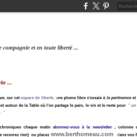
compagnie et en toute liberté ...
n ...
ner, sur cet
espace de liberté
, u
ne plume libre s'essaie à
la pertinence
et
st autour de la Table où l'on partage le pain, le vin et le reste pour
"
un 
.
"
 chroniques chaque matin
abonnez-vous à la newsletter
, colonne de
www.berthomeau.com
e recevrez rien)
ou placez
d
ans vos f