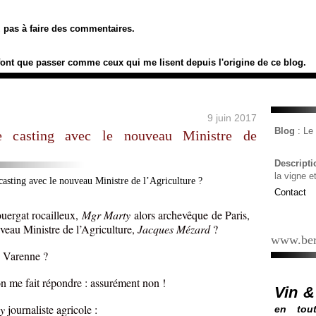
ez pas à faire des commentaires.
font que passer comme ceux qui me lisent depuis l'origine de ce blog.
9 juin 2017
Blog
: L
de casting avec le nouveau Ministre de
Descript
la vigne e
Contact
uergat rocailleux,
Mgr Marty
alors archevêque de Paris,
eau Ministre de l’Agriculture,
Jacques Mézard
?
www.ber
de Varenne ?
on me fait répondre : assurément non !
Vin &
y
journaliste agricole :
en tout