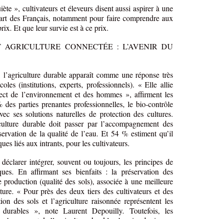
ète », cultivateurs et éleveurs disent aussi aspirer à une
part des Français, notamment pour faire comprendre aux
ix. Et que leur survie est à ce prix.
 AGRICULTURE CONNECTÉE : L’AVENIR DU
 l’agriculture durable apparaît comme une réponse très
oles (institutions, experts, professionnels). « Elle allie
spect de l’environnement et des hommes », affirment les
des parties prenantes professionnelles, le bio-contrôle
avec ses solutions naturelles de protection des cultures.
culture durable doit passer par l’accompagnement des
servation de la qualité de l’eau. Et 54 % estiment qu’il
ues liés aux intrants, pour les cultivateurs.
déclarer intégrer, souvent ou toujours, les principes de
iques. En affirmant ses bienfaits : la préservation des
de production (qualité des sols), associée à une meilleure
lture. « Pour près des deux tiers des cultivateurs et des
tion des sols et l’agriculture raisonnée représentent les
durables », note Laurent Depouilly. Toutefois, les