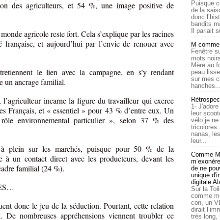
Puisque c
on des agriculteurs, et 54 %, une image positive de
de la sais
donc l’his
bandits ma
Il pariait s
monde agricole reste fort. Cela s’explique par les racines
é française, et aujourd’hui par l’envie de renouer avec
M comme a
Fenêtre su
mots noirs
Mère au f
tretiennent le lien avec la campagne, en s’y rendant
peau lisse
sur mes c
e un ancrage familial.
hanches..
 l’agriculteur incarne la figure du travailleur qui exerce
Rétrospec
1- J'adore
es Français, et « essentiel » pour 43 % d’entre eux. Un
leur scoot
ôle environnemental particulier », selon 37 % des
vélo je n
tricolores
nanas, les
leur...
 à plein sur les marchés, puisque pour 50 % de la
Comme Ma
ce à un contact direct avec les producteurs, devant les
m’exonérer
cadre familial (24 %).
de ne pouv
unique d'
digitale A
ES…
Sur la Toi
comme moi
con, un V
ent donc le jeu de la séduction. Pourtant, cette relation
dirait l’i
aît. De nombreuses appréhensions viennent troubler ce
très long,