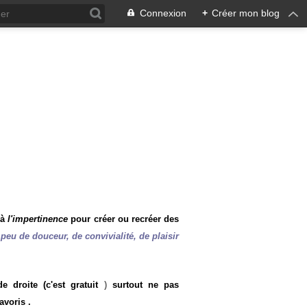
Connexion
+
Créer mon blog
 à
l'impertinence
pour créer ou recréer des
peu de douceur, de convivialité, de plaisir
 droite (c'est gratuit
)
surtout ne pas
avoris .