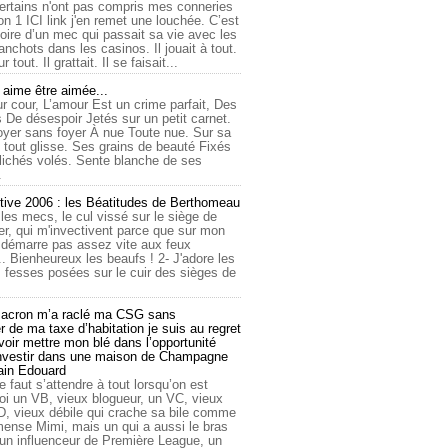
ertains n'ont pas compris mes conneries
on 1 ICI link j'en remet une louchée. C’est
toire d’un mec qui passait sa vie avec les
nchots dans les casinos. Il jouait à tout.
ur tout. Il grattait. Il se faisait...
ime être aimée...
r cour, L’amour Est un crime parfait, Des
 De désespoir Jetés sur un petit carnet.
oyer sans foyer À nue Toute nue. Sur sa
 tout glisse. Ses grains de beauté Fixés
lichés volés. Sente blanche de ses
.
tive 2006 : les Béatitudes de Berthomeau
 les mecs, le cul vissé sur le siège de
er, qui m'invectivent parce que sur mon
e démarre pas assez vite aux feux
... Bienheureux les beaufs ! 2- J'adore les
 fesses posées sur le cuir des sièges de
cron m’a raclé ma CSG sans
 de ma taxe d’habitation je suis au regret
oir mettre mon blé dans l’opportunité
investir dans une maison de Champagne
lain Edouard
le faut s’attendre à tout lorsqu’on est
 un VB, vieux blogueur, un VC, vieux
D, vieux débile qui crache sa bile comme
mmense Mimi, mais un qui a aussi le bras
 un influenceur de Première League, un