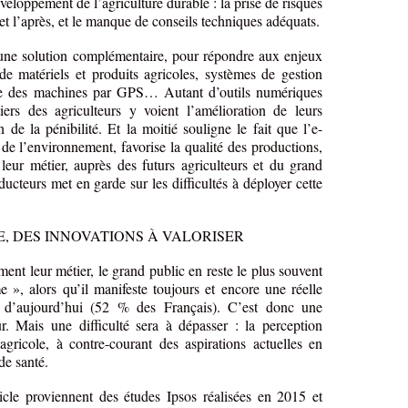
éveloppement de l’agriculture durable : la prise de risques
et l’après, et le manque de conseils techniques adéquats.
 une solution complémentaire, pour répondre aux enjeux
de matériels et produits agricoles, systèmes de gestion
age des machines par GPS… Autant d’outils numériques
rs des agriculteurs y voient l’amélioration de leurs
n de la pénibilité. Et la moitié souligne le fait que l’e-
de l’environnement, favorise la qualité des productions,
 leur métier, auprès des futurs agriculteurs et du grand
ucteurs met en garde sur les difficultés à déployer cette
E, DES INNOVATIONS À VALORISER
ement leur métier, le grand public en reste le plus souvent
 », alors qu’il manifeste toujours et encore une réelle
ure d’aujourd’hui (52 % des Français). C’est donc une
ur. Mais une difficulté sera à dépasser : la perception
gricole, à contre-courant des aspirations actuelles en
de santé.
ticle proviennent des études Ipsos réalisées en 2015 et