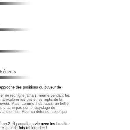
s
 Récents
approche des positions du buveur de
lier ne rechigne jamais, même pendant les
 à explorer les plis et les replis de la
buveur. Mais, comme il est aussi un fieffé
 ne crache pas sur le recyclage de
s anciennes. Pour sa défense, celle que
son 2 : il passait sa vie avec les bandits
lle lui dit fais-toi interdire !