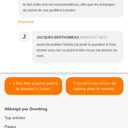
le lien entre pros et consommatrices, afin que les échanges
de points de vue profitent à toutes.
Répondre
J
JACQUES BERTHOMEAU
09/06/2017 08:51
avant de publier l'article j'ai posé la question à l'une
d'entre vous sur ce point et elle n'a pu me donner de
nom.
< «Tout leur pognon part à
Y aurait-il une erreur de
la vinasse !» Louis-
casting avec le nouveau
Ferdinand Céline,
Ministre de l’Agriculture ? >
Bagatelles pour un
massacre…
Hébergé par Overblog
Top articles
Pages