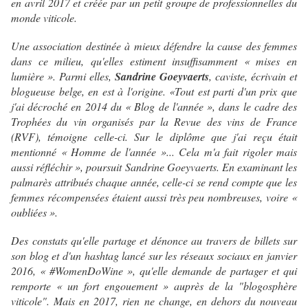
en avril 2017 et créée par un petit groupe de professionnelles du
monde viticole.
Une association destinée à mieux défendre la cause des femmes
dans ce milieu, qu'elles estiment insuffisamment « mises en
lumière ». Parmi elles,
Sandrine Goeyvaerts
, caviste, écrivain et
blogueuse belge, en est à l'origine. «Tout est parti d'un prix que
j'ai décroché en 2014 du « Blog de l'année », dans le cadre des
Trophées du vin organisés par la Revue des vins de France
(RVF), témoigne celle-ci. Sur le diplôme que j'ai reçu était
mentionné « Homme de l'année »... Cela m'a fait rigoler mais
aussi réfléchir », poursuit Sandrine Goeyvaerts. En examinant les
palmarès attribués chaque année, celle-ci se rend compte que les
femmes récompensées étaient aussi très peu nombreuses, voire «
oubliées ».
Des constats qu'elle partage et dénonce au travers de billets sur
son blog et d'un hashtag lancé sur les réseaux sociaux en janvier
2016, « #WomenDoWine », qu'elle demande de partager et qui
remporte « un fort engouement » auprès de la "blogosphère
viticole". Mais en 2017, rien ne change, en dehors du nouveau