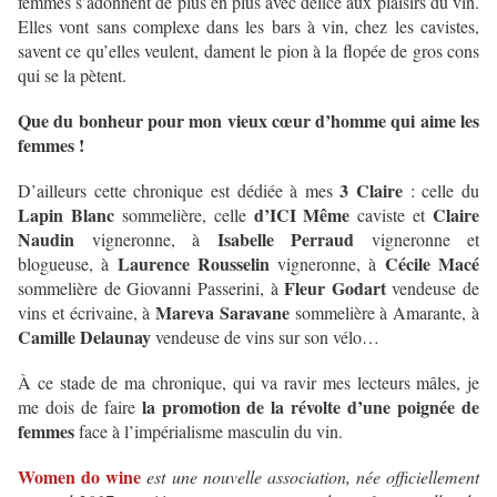
femmes s’adonnent de plus en plus avec délice aux plaisirs du vin.
Elles vont sans complexe dans les bars à vin, chez les cavistes,
savent ce qu’elles veulent, dament le pion à la flopée de gros cons
qui se la pètent.
Que du bonheur pour mon vieux cœur d’homme qui aime les
femmes !
3 Claire
D’ailleurs cette chronique est dédiée à mes
: celle du
Lapin Blanc
d’ICI Même
Claire
sommelière, celle
caviste et
Naudin
Isabelle Perraud
vigneronne, à
vigneronne et
Laurence Rousselin
Cécile Macé
blogueuse, à
vigneronne, à
Fleur Godart
sommelière de Giovanni Passerini, à
vendeuse de
Mareva Saravane
vins et écrivaine, à
sommelière à Amarante, à
Camille Delaunay
vendeuse de vins sur son vélo…
À ce stade de ma chronique, qui va ravir mes lecteurs mâles, je
la promotion de la révolte d’une poignée de
me dois de faire
femmes
face à l’impérialisme masculin du vin.
Women do wine
est une nouvelle association, née officiellement