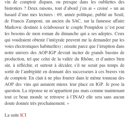
vin de comptoir disparu, ou presque dans les oubliettes des
bistrotiers ? Deux raisons, tout d’abord j’en ai « croisé » un au
hasard d’une mes lectures : 69, année politique, publié au Seuil,
de Francis Zamponi, un ancien du SAC, sur la fameuse affaire
Markovic destinée à éclabousser le couple Pompidou (c’est pour
les besoins de mon roman du dimanche qui a ses adeptes. Ceux
qui voudraient obtenir l’intégrale peuvent me la demander par les
voies électroniques habituelles) ; ensuite parce que l’irruption dans
notre univers des AOP-IGP devrait inciter de grands bassins de
production, tel que celui de la vallée du Rhône, et d’autres bien
sûr, à réfléchir, et surtout à décider, s’il ne serait pas temps de
sortir de l’ambigüité en donnant des successeurs à ces braves vin
de comptoir. En clair à ne plus fourrer dans le même tonneau des
AOP des vins qui auraient mieux leur place en IGP. Je pose la
question. La réponse ne m’appartient pas mais comme maintenant
tout ce beau monde se retrouve à l’INAO elle sera sans aucun
doute donnée très prochainement. »
La suite
ICI