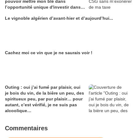
pouvoir mettre mon blé dans
l’opportunité unique d'investir dans
une maison de Champagne digitale
Le vignoble algérien d’avant-hier et d’aujourd’hui...
Alain Edouard
Cachez moi ce vin que je ne saurais voir !
Outing : oui j’ai fumé par plaisir, oui
je bois du vin, de la bière un peu, des
spiritueux peu, par pur plaisir… pour
autant, c’est vérifié, je ne suis pas
alcoolique…
Commentaires