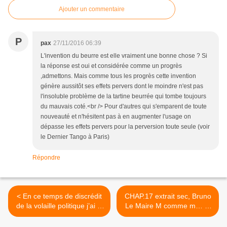
Ajouter un commentaire
P
pax
27/11/2016 06:39
L'invention du beurre est elle vraiment une bonne chose ? Si
la réponse est oui et considérée comme un progrès
,admettons. Mais comme tous les progrès cette invention
génère aussitôt ses effets pervers dont le moindre n'est pas
l'insoluble problème de la tartine beurrée qui tombe toujours
du mauvais coté.<br /> Pour d'autres qui s'emparent de toute
nouveauté et n'hésitent pas à en augmenter l'usage on
dépasse les effets pervers pour la perversion toute seule (voir
le Dernier Tango à Paris)
Répondre
< En ce temps de discrédit
CHAP.17 extrait sec, Bruno
de la volaille politique j’ai la
Le Maire M comme m… et
nostalgie des riches heures
François Fillon « The
de l’Union de la Gauche :
servant » qui devient le