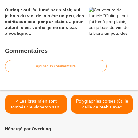
Outing : oui j’ai fumé par plaisir, oui
je bois du vin, de la bière un peu, des
spiritueux peu, par pur plaisir… pour
autant, c’est vérifié, je ne suis pas
alcoolique…
Commentaires
Ajouter un commentaire
< Les bras m’en sont
Polygraphies corses (6), le
tombés : le vigneron sans
caillé de brebis avec
nez et les 2 métiers dont
vermisseaux 1 délice pour
vous rêvez…
bobos, « les saveurs
d’antan », le Grotte di Sole
Hébergé par Overblog
de Jean-Baptiste Arena. >