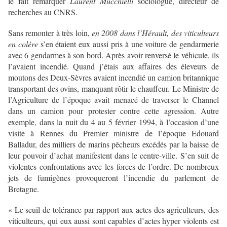
le fait remarquer
Laurent Mucchielli
sociologue, directeur de
recherches au CNRS.
Sans remonter à très loin,
en 2008 dans l’Hérault, des viticulteurs
en colère
s’en étaient eux aussi pris à une voiture de gendarmerie
avec 6 gendarmes à son bord. Après avoir renversé le véhicule, ils
l’avaient incendié. Quand j’étais aux affaires des éleveurs de
moutons des Deux-Sèvres avaient incendié un camion britannique
transportant des ovins, manquant rôtir le chauffeur. Le Ministre de
l’Agriculture de l’époque avait menacé de traverser le Channel
dans un camion pour protester contre cette agression. Autre
exemple, dans la nuit du 4 au 5 février 1994, à l’occasion d’une
visite à Rennes du Premier ministre de l’époque Edouard
Balladur, des milliers de marins pêcheurs excédés par la baisse de
leur pouvoir d’achat manifestent dans le centre-ville. S’en suit de
violentes confrontations avec les forces de l’ordre. De nombreux
jets de fumigènes provoqueront l’incendie du parlement de
Bretagne.
« Le seuil de tolérance par rapport aux actes des agriculteurs, des
viticulteurs, qui eux aussi sont capables d’actes hyper violents est