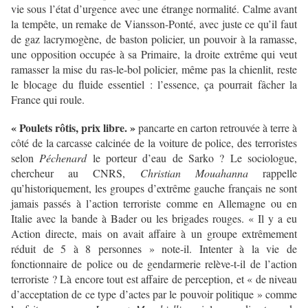
vie sous l’état d’urgence avec une étrange normalité. Calme avant
la tempête, un remake de Viansson-Ponté, avec juste ce qu’il faut
de gaz lacrymogène, de baston policier, un pouvoir à la ramasse,
une opposition occupée à sa Primaire, la droite extrême qui veut
ramasser la mise du ras-le-bol policier, même pas la chienlit, reste
le blocage du fluide essentiel : l’essence, ça pourrait fâcher la
France qui roule.
« Poulets rôtis, prix libre. »
pancarte en carton retrouvée à terre à
côté de la carcasse calcinée de la voiture de police, des terroristes
selon
Péchenard
le porteur d’eau de Sarko ? Le sociologue,
chercheur au CNRS,
Christian Mouahanna
rappelle
qu’historiquement, les groupes d’extrême gauche français ne sont
jamais passés à l’action terroriste comme en Allemagne ou en
Italie avec la bande à Bader ou les brigades rouges. « Il y a eu
Action directe, mais on avait affaire à un groupe extrêmement
réduit de 5 à 8 personnes » note-il. Intenter à la vie de
fonctionnaire de police ou de gendarmerie relève-t-il de l’action
terroriste ? Là encore tout est affaire de perception, et « de niveau
d’acceptation de ce type d’actes par le pouvoir politique » comme