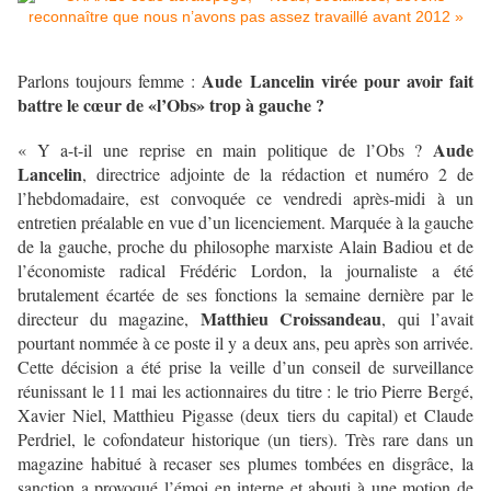
Aude Lancelin virée pour avoir fait
Parlons toujours femme :
battre le cœur de «l’Obs» trop à gauche ?
Aude
« Y a-t-il une reprise en main politique de l’Obs ?
Lancelin
, directrice adjointe de la rédaction et numéro 2 de
l’hebdomadaire, est convoquée ce vendredi après-midi à un
entretien préalable en vue d’un licenciement. Marquée à la gauche
de la gauche, proche du philosophe marxiste Alain Badiou et de
l’économiste radical Frédéric Lordon, la journaliste a été
brutalement écartée de ses fonctions la semaine dernière par le
Matthieu Croissandeau
directeur du magazine,
, qui l’avait
pourtant nommée à ce poste il y a deux ans, peu après son arrivée.
Cette décision a été prise la veille d’un conseil de surveillance
réunissant le 11 mai les actionnaires du titre : le trio Pierre Bergé,
Xavier Niel, Matthieu Pigasse (deux tiers du capital) et Claude
Perdriel, le cofondateur historique (un tiers). Très rare dans un
magazine habitué à recaser ses plumes tombées en disgrâce, la
sanction a provoqué l’émoi en interne et abouti à une motion de