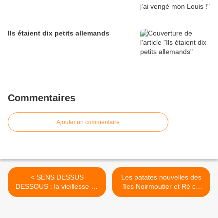
Ils étaient dix petits allemands
Commentaires
Ajouter un commentaire
< SENS DESSUS
Les patates nouvelles des
DESSOUS : la vieillesse ne
îles Noirmoutier et Ré ce
m’apparaît plus comme une
n’est pas donné… 12,95€
ombre mais comme un
et 13,90€ le kg >
éclat de lumière, le dernier