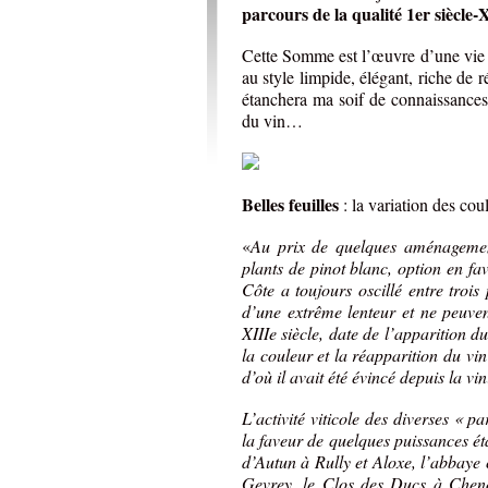
parcours de la qualité 1er siècle-
Cette Somme est l’œuvre d’une vie 
au style limpide, élégant, riche de r
étanchera ma soif de connaissances
du vin…
Belles feuilles
: la variation des co
«
Au prix de quelques aménagement
plants de pinot blanc, option en fa
Côte a toujours oscillé entre trois
d’une extrême lenteur et ne peuven
XIIIe siècle, date de l’apparition du
la couleur et la réapparition du v
d’où il avait été évincé depuis la vi
L’activité viticole des diverses « pa
la faveur de quelques puissances éta
d’Autun à Rully et Aloxe, l’abbaye 
Gevrey, le Clos des Ducs à Chen