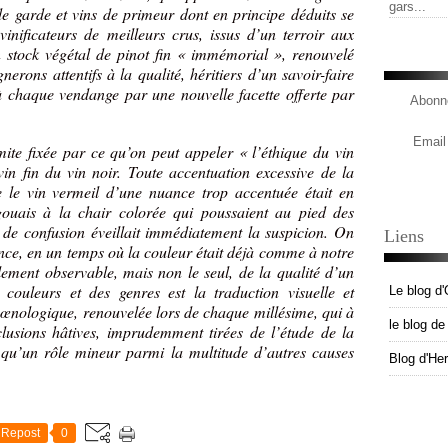
gars...
de garde et vins de primeur dont en principe déduits se
inificateurs de meilleurs crus, issus d’un terroir aux
n stock végétal de pinot fin « immémorial », renouvelé
nerons attentifs à la qualité, héritiers d’un savoir-faire
à chaque vendange par une nouvelle facette offerte par
Abonne
Email
mite fixée par ce qu’on peut appeler « l’éthique du vin
vin fin du vin noir. Toute accentuation excessive de la
ue le vin vermeil d’une nuance trop accentuée était en
ouais à la chair colorée qui poussaient au pied des
e de confusion éveillait immédiatement la suspicion. On
Liens
nce, en un temps où la couleur était déjà comme à notre
lement observable, mais non le seul, de la qualité d’un
s couleurs et des genres est la traduction visuelle et
Le blog d'
e œnologique, renouvelée lors de chaque millésime, qui à
le blog d
lusions hâtives, imprudemment tirées de l’étude de la
 qu’un rôle mineur parmi la multitude d’autres causes
Blog d'He
Repost
0