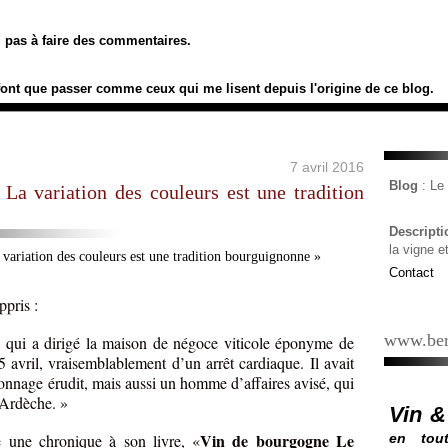
ez pas à faire des commentaires.
font que passer comme ceux qui me lisent depuis l'origine de ce blog.
7 avril 2016
Blog
: L
a variation des couleurs est une tradition
Descript
la vigne e
Contact
pris :
www.ber
, qui a dirigé la maison de négoce viticole éponyme de
avril, vraisemblablement d’un arrêt cardiaque. Il avait
nnage érudit, mais aussi un homme d’affaires avisé, qui
 Ardèche. »
Vin &
Vin de bourgogne Le
é une chronique à son livre, «
en tout