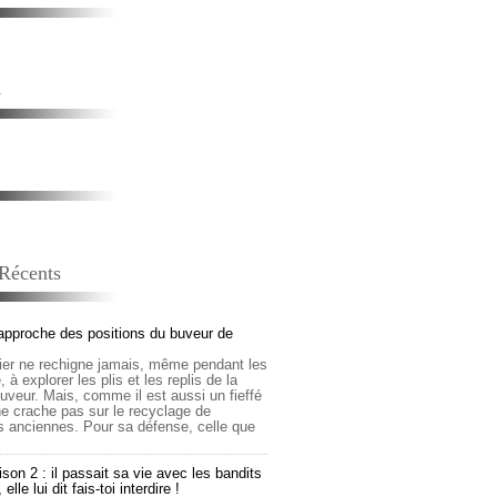
s
 Récents
approche des positions du buveur de
lier ne rechigne jamais, même pendant les
 à explorer les plis et les replis de la
buveur. Mais, comme il est aussi un fieffé
 ne crache pas sur le recyclage de
s anciennes. Pour sa défense, celle que
son 2 : il passait sa vie avec les bandits
lle lui dit fais-toi interdire !