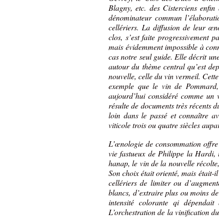
Blagny, etc. des Cisterciens enfi
dénominateur commun l’élaboration
cellériers. La diffusion de leur œ
clos, s’est faite progressivement 
mais évidemment impossible à conna
cas notre seul guide. Elle décrit une
autour du thème central qu’est depu
nouvelle, celle du vin vermeil. Cette
exemple que le vin de Pommard, 
aujourd’hui considéré comme un vi
résulte de documents très récents 
loin dans le passé et connaître a
viticole trois ou quatre siècles aup
L’œnologie de consommation offre 
vie fastueux de Philippe la Hardi
hanap, le vin de la nouvelle récolte
Son choix était orienté, mais était-i
cellériers de limiter ou d’augment
blancs, d’extraire plus ou moins de 
intensité colorante qi dépendai
L’orchestration de la vinification d