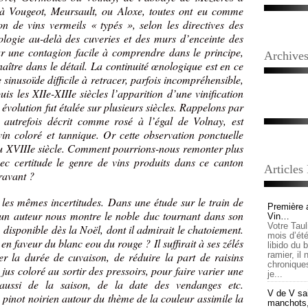
n à Vougeot, Meursault, ou Aloxe, toutes ont eu comme
 de vins vermeils « typés », selon les directives des
nologie au-delà des cuveries et des murs d’enceinte des
par une contagion facile à comprendre dans le principe,
Archive
ître dans le détail. La continuité œnologique est en ce
 sinusoïde difficile à retracer, parfois incompréhensible,
is les XIIe-XIIIe siècles l’apparition d’une vinification
 évolution fut étalée sur plusieurs siècles. Rappelons par
autrefois décrit comme rosé à l’égal de Volnay, est
n coloré et tannique. Or cette observation ponctuelle
du XVIIIe siècle. Comment pourrions-nous remonter plus
vec certitude le genre de vins produits dans ce canton
Articles
aravant ?
les mêmes incertitudes. Dans une étude sur le train de
Première 
, un auteur nous montre le noble duc tournant dans son
Vin…
Votre Tau
, disponible dès la Noël, dont il admirait le chatoiement.
mois d’été,
l en faveur du blanc eou du rouge ? Il suffirait à ses zélés
libido du 
er la durée de cuvaison, de réduire la part de raisins
ramier, il
chronique
jus coloré au sortir des pressoirs, pour faire varier une
je...
t aussi de la saison, de la date des vendanges etc.
V de V sai
u pinot noirien autour du thème de la couleur assimile la
manchots, e