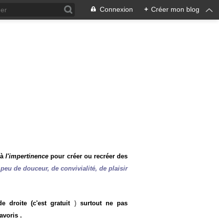
Connexion
+
Créer mon blog
 à
l'impertinence
pour créer ou recréer des
peu de douceur, de convivialité, de plaisir
 droite (c'est gratuit
)
surtout ne pas
avoris .