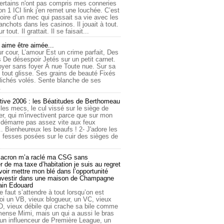
ertains n'ont pas compris mes conneries
on 1 ICI link j'en remet une louchée. C’est
toire d’un mec qui passait sa vie avec les
nchots dans les casinos. Il jouait à tout.
ur tout. Il grattait. Il se faisait...
ime être aimée...
r cour, L’amour Est un crime parfait, Des
 De désespoir Jetés sur un petit carnet.
oyer sans foyer À nue Toute nue. Sur sa
 tout glisse. Ses grains de beauté Fixés
lichés volés. Sente blanche de ses
.
tive 2006 : les Béatitudes de Berthomeau
 les mecs, le cul vissé sur le siège de
er, qui m'invectivent parce que sur mon
e démarre pas assez vite aux feux
... Bienheureux les beaufs ! 2- J'adore les
 fesses posées sur le cuir des sièges de
cron m’a raclé ma CSG sans
 de ma taxe d’habitation je suis au regret
oir mettre mon blé dans l’opportunité
investir dans une maison de Champagne
lain Edouard
le faut s’attendre à tout lorsqu’on est
 un VB, vieux blogueur, un VC, vieux
D, vieux débile qui crache sa bile comme
mmense Mimi, mais un qui a aussi le bras
 un influenceur de Première League, un