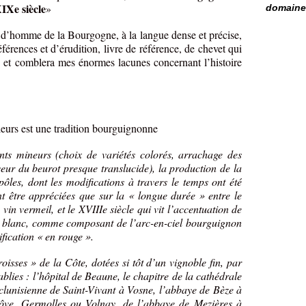
XIXe siècle
»
domaine 
d’homme de la Bourgogne, à la langue dense et précise,
éférences et d’érudition, livre de référence, de chevet qui
 et comblera mes énormes lacunes concernant l’histoire
uleurs est une tradition bourguignonne
s mineurs (choix de variétés colorés, arrachage des
veur du beurot presque translucide), la production de la
 pôles, dont les modifications à travers le temps ont été
t être appréciées que sur la « longue durée » entre le
 vin vermeil, et le XVIIIe siècle qui vit l’accentuation de
in blanc, comme composant de l’arc-en-ciel bourguignon
nification « en rouge ».
roisses » de la Côte, dotées si tôt d’un vignoble fin, par
blies : l’hôpital de Beaune, le chapitre de la cathédrale
clunisienne de Saint-Vivant à Vosne, l’abbaye de Bèze à
ôve, Germolles ou Volnay, de l’abbaye de Mezières à