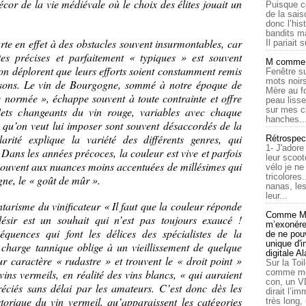
écor de la vie médiévale où le choix des élites jouait un
Puisque c
de la sais
donc l’his
bandits ma
te en effet à des obstacles souvent insurmontables, car
Il pariait s
es précises et parfaitement « typiques » est souvent
M comme a
on déplorent que leurs efforts soient constamment remis
Fenêtre su
mots noirs
aisons. Le vin de Bourgogne, sommé à notre époque de
Mère au f
« normée », échappe souvent à toute contrainte et offre
peau lisse
lets changeants du vin rouge, variables avec chaque
sur mes c
hanches..
 qu’on veut lui imposer sont souvent désaccordés de la
larité explique la variété des différents genres, qui
Rétrospec
1- J'adore
. Dans les années précoces, la couleur est vive et parfois
leur scoot
souvent aux nuances moins accentuées de millésimes qui
vélo je n
tricolores
ne, le « goût de mûr ».
nanas, les
leur...
ontarisme du vinificateur « Il faut que la couleur réponde
Comme Ma
désir est un souhait qui n’est pas toujours exaucé !
m’exonérer
équences qui font les délices des spécialistes de la
de ne pouv
unique d'
 charge tannique oblige à un vieillissement de quelque
digitale A
ur caractère « rudastre » et trouvent le « droit point »
Sur la Toi
ins vermeils, en réalité des vins blancs, « qui auraient
comme moi
con, un V
réciés sans délai par les amateurs. C’est donc dès les
dirait l’i
orique du vin vermeil, qu’apparaissent les catégories
très long,