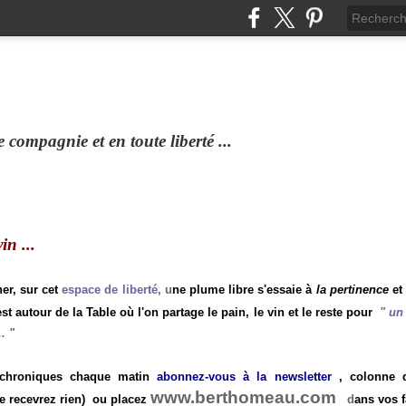
compagnie et en toute liberté ...
n ...
ner, sur cet
espace de liberté
, u
ne plume libre s'essaie à
la pertinence
et
st autour de la Table où l'on partage le pain, le vin et le reste pour
"
un 
.
"
 chroniques chaque matin
abonnez-vous à la newsletter
, colonne de
www.berthomeau.com
e recevrez rien)
ou placez
d
ans vos f