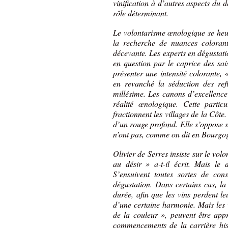
vinification à d’autres aspects du d
rôle déterminant.
Le volontarisme œnologique se heur
la recherche de nuances colorant
décevante. Les experts en dégustati
en question par le caprice des s
présenter une intensité colorante, 
en revanché la séduction des ref
millésime. Les canons d’excellence
réalité œnologique. Cette particu
fractionnent les villages de la Côte
d’un rouge profond. Elle s’oppose 
n’ont pas, comme on dit en Bourgog
Olivier de Serres insiste sur le vol
au désir » a-t-il écrit. Mais le 
S’ensuivent toutes sortes de cons
dégustation. Dans certains cas, la
durée, afin que les vins perdent le
d’une certaine harmonie. Mais les v
de la couleur », peuvent être app
commencements de la carrière hist