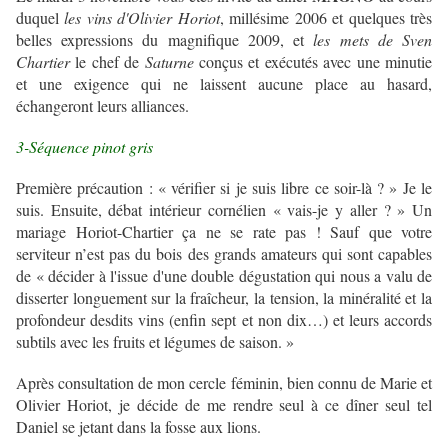
duquel
les vins
d'Olivier Horiot
, millésime 2006 et quelques très
belles expressions du magnifique 2009, et
les mets de Sven
Chartier
le chef de
Saturne
conçus et exécutés avec une minutie
et une exigence qui ne laissent aucune place au hasard,
échangeront leurs alliances.
3-Séquence pinot gris
Première précaution : « vérifier si je suis libre ce soir-là ? » Je le
suis. Ensuite, débat intérieur cornélien « vais-je y aller ? » Un
mariage Horiot-Chartier ça ne se rate pas ! Sauf que votre
serviteur n’est pas du bois des grands amateurs qui sont capables
de « décider à l'issue d'une double dégustation qui nous a valu de
disserter longuement sur la fraîcheur, la tension, la minéralité et la
profondeur desdits vins (enfin sept et non dix…) et leurs accords
subtils avec les fruits et légumes de saison. »
Après consultation de mon cercle féminin, bien connu de Marie et
Olivier Horiot, je décide de me rendre seul à ce dîner seul tel
Daniel se jetant dans la fosse aux lions.