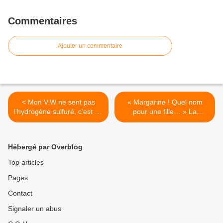
Commentaires
Ajouter un commentaire
< Mon V.W ne sent pas
« Margarine ! Quel nom
l’hydrogène sulfuré, c’est un
pour une fille… » La
mets imaginé pour se
margarine nous baratine…
marier avec le Vendangeur
de Marlon Brando à JP
Masqué d’Olivier…
Géné en passant par Périco
Hébergé par Overblog
Légasse sus à l’ersatz du
beurre ! >
Top articles
Pages
Contact
Signaler un abus