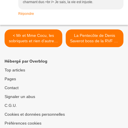
charmant duo.<br /> Je sais, la vie est injuste.
Répondre
< Mr et Mme Cocu, les
La Pentecôte de Denis
sobriquets et rien d’autre…
Saverot boss de la RVF qui
rien de rien…
surfe sur les mots « 7
cuvées d’auteur issues de
cet esprit naturel qui souffle
Hébergé par Overblog
sur le vignoble français » >
Top articles
Pages
Contact
Signaler un abus
C.G.U.
Cookies et données personnelles
Préférences cookies