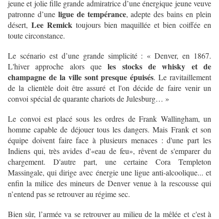
jeune et jolie fille grande admiratrice d’une énergique jeune veuve
ligue de tempérance
patronne d’une
, adepte des bains en plein
Lee Remick
désert,
toujours bien maquillée et bien coiffée en
toute circonstance.
Le scénario est d’une grande simplicité : « Denver, en 1867.
les stocks de whisky et de
L'hiver approche alors que
champagne de la ville sont presque épuisés
. Le ravitaillement
de la clientèle doit être assuré et l'on décide de faire venir un
convoi spécial de quarante chariots de Julesburg… »
Le convoi est placé sous les ordres de Frank Wallingham, un
homme capable de déjouer tous les dangers. Mais Frank et son
équipe doivent faire face à plusieurs menaces : d'une part les
Indiens qui, très avides d'«eau de feu», rêvent de s'emparer du
chargement. D'autre part, une certaine Cora Templeton
Massingale, qui dirige avec énergie une ligue anti-alcoolique... et
enfin la milice des mineurs de Denver venue à la rescousse qui
n’entend pas se retrouver au régime sec.
Bien sûr, l’armée va se retrouver au milieu de la mêlée et c'est à