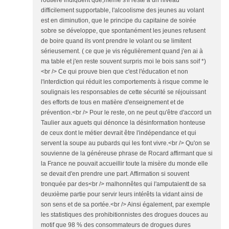
routière indiquent que,même s'il reste à un niveau
difficilement supportable, l'alcoolisme des jeunes au volant
est en diminution, que le principe du capitaine de soirée
sobre se développe, que spontanément les jeunes refusent
de boire quand ils vont prendre le volant ou se limitent
sérieusement. ( ce que je vis régulièrement quand j'en ai à
ma table et j'en reste souvent surpris moi le bois sans soif *)
<br /> Ce qui prouve bien que c'est l'éducation et non
l'interdiction qui réduit les comportements à risque comme le
soulignais les responsables de cette sécurité se réjouissant
des efforts de tous en matière d'enseignement et de
prévention.<br /> Pour le reste, on ne peut qu'être d'accord un
Taulier aux aguets qui dénonce la désinformation honteuse
de ceux dont le métier devrait être l'indépendance et qui
servent la soupe au pubards qui les font vivre.<br /> Qu'on se
souvienne de la généreuse phrase de Rocard affirmant que si
la France ne pouvait accueillir toute la misère du monde elle
se devait d'en prendre une part. Affirmation si souvent
tronquée par des<br /> malhonnêtes qui l'amputaientt de sa
deuxième partie pour servir leurs intérêts la vidant ainsi de
son sens et de sa portée.<br /> Ainsi également, par exemple
les statistiques des prohibitionnistes des drogues douces au
motif que 98 % des consommateurs de drogues dures