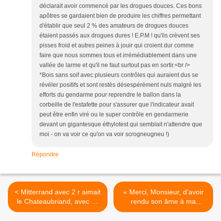
déclarait avoir commencé par les drogues douces. Ces bons
apôtres se gardaient bien de produire les chiffres permettant
d'établir que seul 2 % des amateurs de drogues douces
étaient passés aux drogues dures ! E.P.M ! qu'ils crèvent ses
pisses froid et autres peines à jouir qui croient dur comme
faire que nous sommes tous et irrémédiablement dans une
vallée de larme et qu'il ne faut surtout pas en sortir.<br />
*Bois sans soif avec plusieurs contrôles qui auraient dus se
révéler positifs et sont restés désespérément nuls malgré les
efforts du gendarme pour reprendre le ballon dans la
corbeille de l'estafette pour s'assurer que l'indicateur avait
peut être enfin viré ou le super contrôle en gendarmerie
devant un gigantesque éthylotest qui semblait n'attendre que
moi - on va voir ce qu'on va voir scrogneugneu !)
Répondre
< Mitterrand avec 2 r aimait
« Merci, Monsieur, d’avoir
le Chateaubriand, avec un
rendu son âme à ma
d et sans accent
crèmerie… » cher Pierre
circonflexe, qui est à la
Jancou, Dieu qu’il est