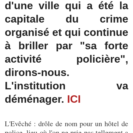
d'une ville qui a été la
capitale du crime
organisé et qui continue
à briller par "sa forte
activité policière",
dirons-nous.
L'institution va
déménager.
ICI
L'Evêché : drôle de nom pour un hôtel de
police, lieu où l'on ne prie pas tellement a