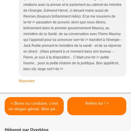
relations avec la presse et le parlement au cabinet du ministre
de l'énergie, Edmond Hervé, ci-devant maire aussi de
Rennes (toujours brillamment réélu). Et je me souviens de
la<br /> passation de pouvoir, alors que nous étions,
brièvement dans le premier gouvernement Mauroy, au
ministère de la Santé, de sa conversation avec Pierre Mauroy
qui l'appelait pour lui annoncer son<br /> transfert à l'énergie -
Jack Ralite prenant le ministère de la santé - et de sa réponse
en direct - j'étais présent à ce moment dans son bureau - :
Pierre, je suis à ta disposition... C'était une<br /> petite
hisoire... pour la petite histoire de la politique. Bon appétit et...
bien sûr, large soif !<br />
Répondre
< Boire ou conduire, c’est
Arêtes toi ! >
un slogan génial. Mon père,
qui n’a pas de voiture, s’est
mis à boire depuis.
Hébergé par Overblog