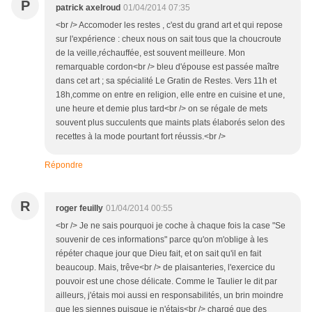
P
patrick axelroud
01/04/2014 07:35
<br /> Accomoder les restes , c'est du grand art et qui repose
sur l'expérience : cheux nous on sait tous que la choucroute
de la veille,réchauffée, est souvent meilleure. Mon
remarquable cordon<br /> bleu d'épouse est passée maître
dans cet art ; sa spécialité Le Gratin de Restes. Vers 11h et
18h,comme on entre en religion, elle entre en cuisine et une,
une heure et demie plus tard<br /> on se régale de mets
souvent plus succulents que maints plats élaborés selon des
recettes à la mode pourtant fort réussis.<br />
Répondre
R
roger feuilly
01/04/2014 00:55
<br /> Je ne sais pourquoi je coche à chaque fois la case "Se
souvenir de ces informations" parce qu'on m'oblige à les
répéter chaque jour que Dieu fait, et on sait qu'il en fait
beaucoup. Mais, trêve<br /> de plaisanteries, l'exercice du
pouvoir est une chose délicate. Comme le Taulier le dit par
ailleurs, j'étais moi aussi en responsabilités, un brin moindre
que les siennes puisque je n'étais<br /> chargé que des