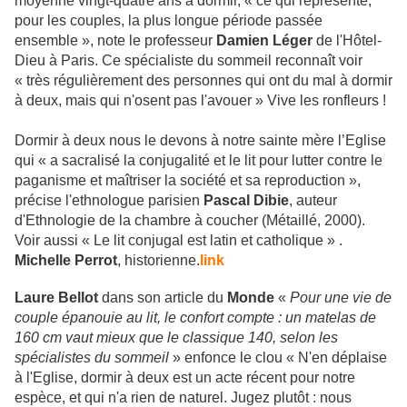
moyenne vingt-quatre ans à dormir, « ce qui représente,
pour les couples, la plus longue période passée
ensemble », note le professeur
Damien Léger
de l'Hôtel-
Dieu à Paris. Ce spécialiste du sommeil reconnaît voir
« très régulièrement des personnes qui ont du mal à dormir
à deux, mais qui n'osent pas l'avouer » Vive les ronfleurs !
Dormir à deux nous le devons à notre sainte mère l’Eglise
qui « a sacralisé la conjugalité et le lit pour lutter contre le
paganisme et maîtriser la société et sa reproduction »,
précise l'ethnologue parisien
Pascal Dibie
, auteur
d'Ethnologie de la chambre à coucher (Métaillé, 2000).
Voir aussi « Le lit conjugal est latin et catholique » .
Michelle Perrot
, historienne.
link
Laure Bellot
dans son article du
Monde
«
Pour une vie de
couple épanouie au lit, le confort compte : un matelas de
160 cm vaut mieux que le classique 140, selon les
spécialistes du sommeil
» enfonce le clou « N'en déplaise
à l'Eglise, dormir à deux est un acte récent pour notre
espèce, et qui n'a rien de naturel. Jugez plutôt : nous