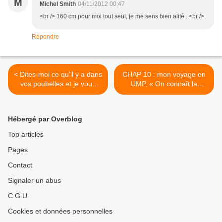
M
Michel Smith
04/11/2012 00:47
<br /> 160 cm pour moi tout seul, je me sens bien alité...<br />
Répondre
< Dites-moi ce qu’il y a dans
CHAP 10 : mon voyage en
vos poubelles et je vous
UMP, « On connaît la
dirai qui vous êtes :
vulgarité de Patrick Balkany,
gaspillage à tous les étages
c’est le beauf dans toute sa
: du Faut pas gâcher de
splendeur… » dixit
Hébergé par Overblog
Guy Roux à la cuisine des
Roselyne Bachelot >
détritus des rosbifs ?
Top articles
Pages
Contact
Signaler un abus
C.G.U.
Cookies et données personnelles