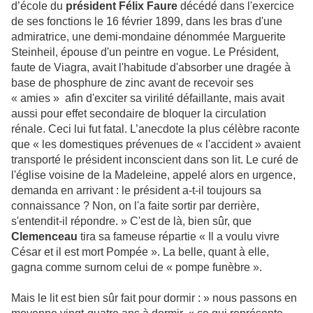
d’école du
président Félix Faure
décédé dans l'exercice
de ses fonctions le 16 février 1899, dans les bras d'une
admiratrice, une demi-mondaine dénommée Marguerite
Steinheil, épouse d'un peintre en vogue. Le Président,
faute de Viagra, avait l'habitude d'absorber une dragée à
base de phosphure de zinc avant de recevoir ses
« amies » afin d'exciter sa virilité défaillante, mais avait
aussi pour effet secondaire de bloquer la circulation
rénale. Ceci lui fut fatal. L’anecdote la plus célèbre raconte
que « les domestiques prévenues de « l'accident » avaient
transporté le président inconscient dans son lit. Le curé de
l'église voisine de la Madeleine, appelé alors en urgence,
demanda en arrivant : le président a-t-il toujours sa
connaissance ? Non, on l'a faite sortir par derrière,
s'entendit-il répondre. » C'est de là, bien sûr, que
Clemenceau
tira sa fameuse répartie « Il a voulu vivre
César et il est mort Pompée ». La belle, quant à elle,
gagna comme surnom celui de « pompe funèbre ».
Mais le lit est bien sûr fait pour dormir : » nous passons en