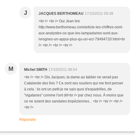
J
JACQUES BERTHOMEAU
17/10/2011 09:38
<br /> <br /> Oui Jean lire
http://www.berthomeau.com/article-les-chiffres-sont-
aux-analystes-ce-que-les-lampadaires-sont-aux-
ivrognes-un-appui-plus-qu-un-ecl-79494720.html<br
/> <br /> <br /> <br />
M
Michel SMITH
17/10/2011 08:54
<br /> <br /> Dis Jacques, ta dame au tablier ne serait pas
Catalande des fois ? Ce sont ses souliers qui me font penser
à cela : ils ont un petit je ne sais quoi d'espadrilles, de
"vigatanes" comme l'ont dit<br /> par chez nous. À moins que
ce ne soient des sandales tropéziennes... <br /> <br /> <br />
<br />
Répondre