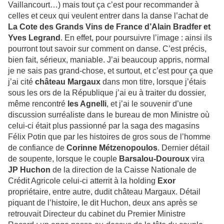
Vaillancourt…) mais tout ça c’est pour recommander à
celles et ceux qui veulent entrer dans la danse l’achat de
La Cote des Grands Vins de France d’Alain Bradfer et
Yves Legrand
. En effet, pour poursuivre l’image : ainsi ils
pourront tout savoir sur comment on danse. C’est précis,
bien fait, sérieux, maniable. J’ai beaucoup appris, normal
je ne sais pas grand-chose, et surtout, et c’est pour ça que
j’ai cité
château Margaux
dans mon titre, lorsque j’étais
sous les ors de la République j’ai eu à traiter du dossier,
même rencontré
les Agnelli
, et j’ai le souvenir d’une
discussion surréaliste dans le bureau de mon Ministre où
celui-ci était plus passionné par la saga des magasins
Félix Potin que par les histoires de gros sous de l’homme
de confiance de
Corinne Métzenopoulos
. Dernier détail
de soupente, lorsque le couple
Barsalou-Douroux
vira
JP Huchon
de la direction de la Caisse Nationale de
Crédit Agricole celui-ci atterrit à la holding
Exor
propriétaire, entre autre, dudit château Margaux. Détail
piquant de l’histoire, le dit Huchon, deux ans après se
retrouvait Directeur du cabinet du Premier Ministre