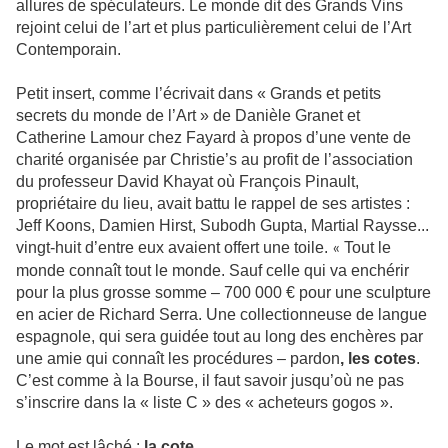
allures de spéculateurs. Le monde dit des Grands Vins
rejoint celui de l’art et plus particulièrement celui de l’Art
Contemporain.
Petit insert, comme l’écrivait dans « Grands et petits
secrets du monde de l’Art » de Danièle Granet et
Catherine Lamour chez Fayard à propos d’une vente de
charité organisée par Christie’s au profit de l’association
du professeur David Khayat où François Pinault,
propriétaire du lieu, avait battu le rappel de ses artistes :
Jeff Koons, Damien Hirst, Subodh Gupta, Martial Raysse...
vingt-huit d’entre eux avaient offert une toile.
Tout le
«
monde connaît tout le monde. Sauf celle qui va enchérir
pour la plus grosse somme – 700 000 € pour une sculpture
en acier de Richard Serra. Une collectionneuse de langue
espagnole, qui sera guidée tout au long des enchères par
une amie qui connaît les procédures – pardon
, les cotes
.
C’est comme à la Bourse, il faut savoir jusqu’où ne pas
s’inscrire dans la « liste C » des « acheteurs gogos ».
Le mot est lâché :
la cote
.