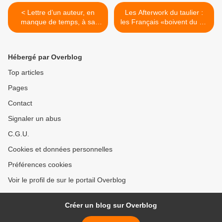
< Lettre d’un auteur, en
Les Afterwork du taulier :
manque de temps, à sa
les Français «boivent du vin
poignée de fidèles lecteurs
au petit déjeuner» par nos
amis Néo-Zélandais avant
la finale de dimanche >
Hébergé par Overblog
Top articles
Pages
Contact
Signaler un abus
C.G.U.
Cookies et données personnelles
Préférences cookies
Voir le profil de sur le portail Overblog
Créer un blog sur Overblog