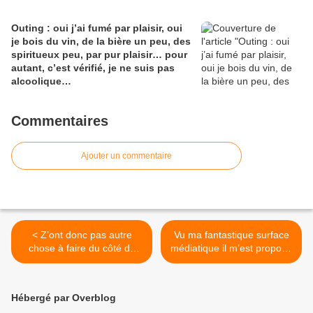
Outing : oui j’ai fumé par plaisir, oui
je bois du vin, de la bière un peu, des
spiritueux peu, par pur plaisir… pour
autant, c’est vérifié, je ne suis pas
alcoolique…
Commentaires
Ajouter un commentaire
< Z’ont donc pas autre
Vu ma fantastique surface
chose à faire du côté de
médiatique il m’est proposé
Sancerre que de chicaner
d’organiser un dîner
sur la hauteur de l’herbe
d’HNWI at home ! >
chez Sébastien Riffault ?
Hébergé par Overblog