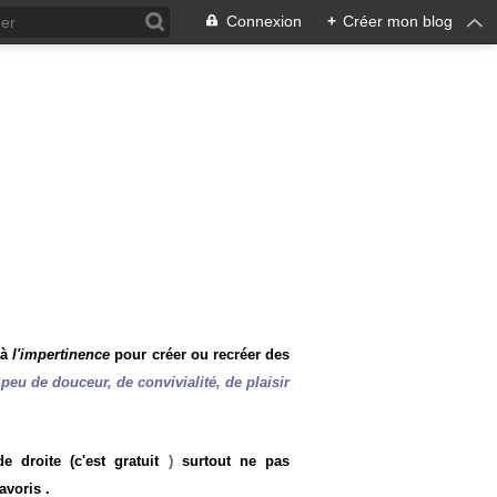
Connexion
+
Créer mon blog
 à
l'impertinence
pour créer ou recréer des
peu de douceur, de convivialité, de plaisir
 droite (c'est gratuit
)
surtout ne pas
avoris .