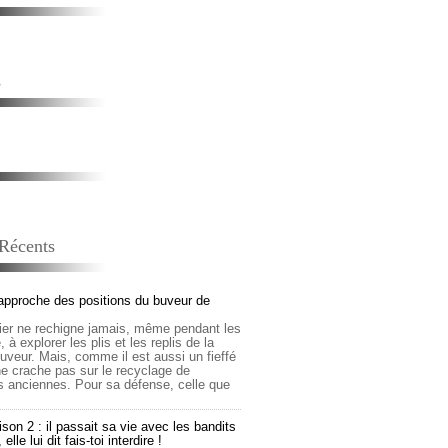
s
 Récents
approche des positions du buveur de
lier ne rechigne jamais, même pendant les
 à explorer les plis et les replis de la
buveur. Mais, comme il est aussi un fieffé
 ne crache pas sur le recyclage de
s anciennes. Pour sa défense, celle que
son 2 : il passait sa vie avec les bandits
lle lui dit fais-toi interdire !