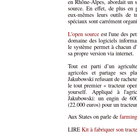
en Rhône-Alpes, abordait un su
source. En effet, de plus en p
eux-mêmes leurs outils de tr
spéciaux sont carrément organi
L'open source
est l'une des pet
domaine des logiciels inform
le système permet à chacun d'a
sa propre version via internet.
Tout est parti d’un agricul
agricoles et partage ses pl
Jakubowski refusant de racheter
le tout premier « tracteur ope
yourself. Appliqué à l'agr
Jakubowski: un engin de 6000
(22.000 euros) pour un tracteur
Aux States on parle de
farming
LIRE
Kit à fabriquer son trac