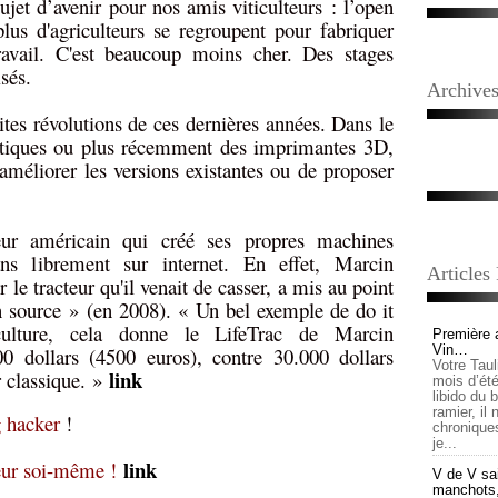
jet d’avenir pour nos amis viticulteurs : l’open
lus d'agriculteurs se regroupent pour fabriquer
avail. C'est beaucoup moins cher. Des stages
sés.
Archive
ites révolutions de ces dernières années. Dans le
atiques ou plus récemment des imprimantes 3D,
méliorer les versions existantes ou de proposer
teur américain qui créé ses propres machines
ans librement sur internet. En effet, Marcin
Articles
 le tracteur qu'il venait de casser, a mis au point
n source » (en 2008). « Un bel exemple de do it
iculture, cela donne le LifeTrac de Marcin
Première 
Vin…
 dollars (4500 euros), contre 30.000 dollars
Votre Tau
link
 classique. »
mois d’été,
libido du 
ramier, il
 hacker
!
chronique
je...
link
teur soi-même !
V de V sai
manchots, e