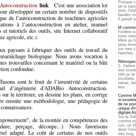
Puisque c
link
Autoconstruction
C'est une association loi
de la sais
our développer un certain nombre de dispositifs
donc l’his
bandits ma
ique de l’autoconstruction de machines agricoles
Il pariait s
ations à l’autoconstruction en atelier, manuel
M comme a
et tutoriels des outils, site Internet collaboratif
Fenêtre su
 agricole, etc.).
mots noirs
Mère au f
peau lisse
 paysans à fabriquer des outils de travail du
sur mes c
hanches..
u maraîchage biologique. Nous avons vocation à
 trouvailles concernant le matériel ou la bâti
Rétrospec
1- J'adore
uction confondue.
leur scoot
vélo je n
tricolores
usons sont le fruit de l’inventivité de certains
nanas, les
ail d’ingénierie d’ADABio Autoconstruction.
leur...
 sur le territoire, en dessine les plans, en corrige
Comme Ma
ire ensuite une méthodologie, une pédagogie de
m’exonérer
de ne pouv
s connaissances.
unique d'
digitale A
Sur la Toi
empowerment", de la montée en compétences des
comme moi
dure, perçage, découpe...). Nous favorisons
con, un V
dirait l’i
iel adapté. Le coût de certains de nos outils
très long,