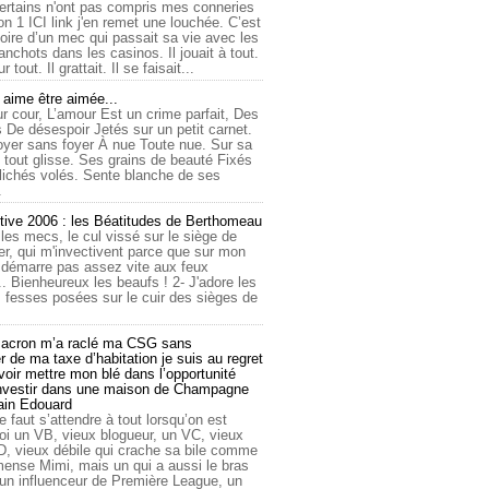
ertains n'ont pas compris mes conneries
on 1 ICI link j'en remet une louchée. C’est
toire d’un mec qui passait sa vie avec les
nchots dans les casinos. Il jouait à tout.
ur tout. Il grattait. Il se faisait...
ime être aimée...
r cour, L’amour Est un crime parfait, Des
 De désespoir Jetés sur un petit carnet.
oyer sans foyer À nue Toute nue. Sur sa
 tout glisse. Ses grains de beauté Fixés
lichés volés. Sente blanche de ses
.
tive 2006 : les Béatitudes de Berthomeau
 les mecs, le cul vissé sur le siège de
er, qui m'invectivent parce que sur mon
e démarre pas assez vite aux feux
... Bienheureux les beaufs ! 2- J'adore les
 fesses posées sur le cuir des sièges de
cron m’a raclé ma CSG sans
 de ma taxe d’habitation je suis au regret
oir mettre mon blé dans l’opportunité
investir dans une maison de Champagne
lain Edouard
le faut s’attendre à tout lorsqu’on est
 un VB, vieux blogueur, un VC, vieux
D, vieux débile qui crache sa bile comme
mmense Mimi, mais un qui a aussi le bras
 un influenceur de Première League, un