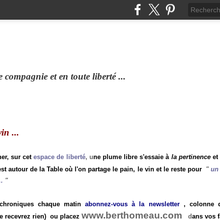
compagnie et en toute liberté ...
n ...
ner, sur cet
espace de liberté
, u
ne plume libre s'essaie à
la pertinence
et
st autour de la Table où l'on partage le pain, le vin et le reste pour
"
un 
.
"
 chroniques chaque matin
abonnez-vous à la newsletter
, colonne de
www.berthomeau.com
e recevrez rien)
ou placez
d
ans vos f