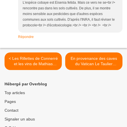
L'espèce cobaye est Eisenia fetida. Mais ce vers ne se<br />
rencontre pas dans les sols cultivés. De plus, il se montre
moins sensible aux pesticides que d'autres espèces
communes aux sols cultivés. D'aprés l'INRA, il faut réviser le
protocole<br /> d'écotoxicologie.<br /> <br /> <br /> <br />
Répondre
< Les Rillettes de Connerré
En provenance des caves
et les vins de Mathias
du Vatican Le Taulier
Marquet le naturel c’est la
détient la clé du conclave :
quintessence du plaisir
les fumées blanches. >
Hébergé par Overblog
Top articles
Pages
Contact
Signaler un abus