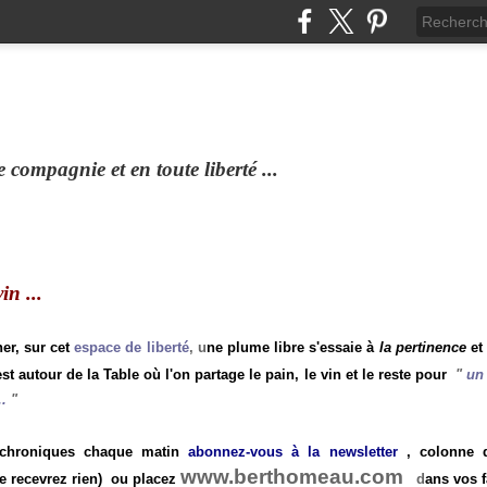
compagnie et en toute liberté ...
n ...
ner, sur cet
espace de liberté
, u
ne plume libre s'essaie à
la pertinence
et
st autour de la Table où l'on partage le pain, le vin et le reste pour
"
un 
.
"
 chroniques chaque matin
abonnez-vous à la newsletter
, colonne de
www.berthomeau.com
e recevrez rien)
ou placez
d
ans vos f