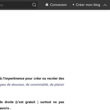
Connexion
+
Créer mon blog
 à
l'impertinence
pour créer ou recréer des
peu de douceur, de convivialité, de plaisir
 droite (c'est gratuit
)
surtout ne pas
avoris .