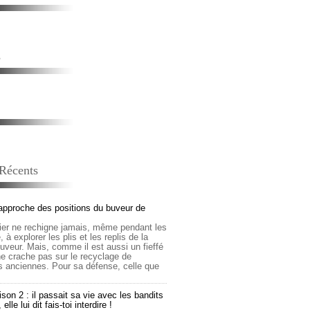
s
 Récents
approche des positions du buveur de
lier ne rechigne jamais, même pendant les
 à explorer les plis et les replis de la
buveur. Mais, comme il est aussi un fieffé
 ne crache pas sur le recyclage de
s anciennes. Pour sa défense, celle que
son 2 : il passait sa vie avec les bandits
lle lui dit fais-toi interdire !