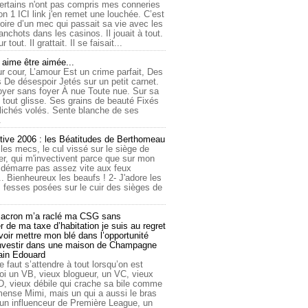
ertains n'ont pas compris mes conneries
on 1 ICI link j'en remet une louchée. C’est
toire d’un mec qui passait sa vie avec les
nchots dans les casinos. Il jouait à tout.
ur tout. Il grattait. Il se faisait...
ime être aimée...
r cour, L’amour Est un crime parfait, Des
 De désespoir Jetés sur un petit carnet.
oyer sans foyer À nue Toute nue. Sur sa
 tout glisse. Ses grains de beauté Fixés
lichés volés. Sente blanche de ses
.
tive 2006 : les Béatitudes de Berthomeau
 les mecs, le cul vissé sur le siège de
er, qui m'invectivent parce que sur mon
e démarre pas assez vite aux feux
... Bienheureux les beaufs ! 2- J'adore les
 fesses posées sur le cuir des sièges de
cron m’a raclé ma CSG sans
 de ma taxe d’habitation je suis au regret
oir mettre mon blé dans l’opportunité
investir dans une maison de Champagne
lain Edouard
le faut s’attendre à tout lorsqu’on est
 un VB, vieux blogueur, un VC, vieux
D, vieux débile qui crache sa bile comme
mmense Mimi, mais un qui a aussi le bras
 un influenceur de Première League, un