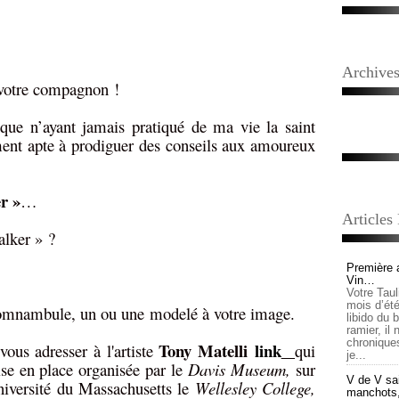
Archive
votre compagnon !
que n’ayant jamais pratiqué de ma vie la saint
ment apte à prodiguer des conseils aux amoureux
r »
…
Articles
alker » ?
Première 
Vin…
Votre Tau
mois d’été,
somnambule, un ou une modelé à votre image.
libido du 
ramier, il
chronique
Tony Matelli
link
 vous adresser à l'artiste
qui
je...
ise en place organisée par le
Davis Museum,
sur
V de V sai
niversité du Massachusetts le
Wellesley College,
manchots, e