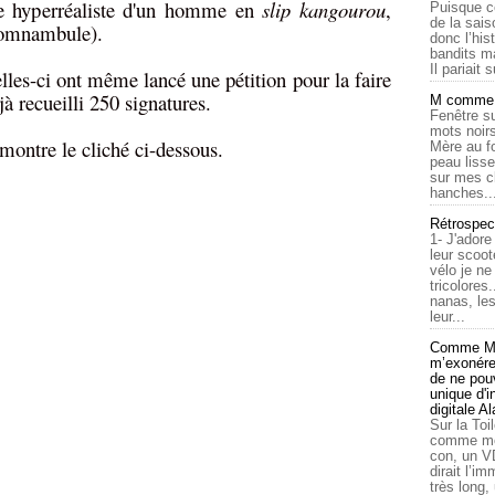
e hyperréaliste d'un homme en
slip kangourou
,
Puisque c
de la sais
somnambule).
donc l’his
bandits ma
Il pariait s
elles-ci ont même lancé une pétition pour la faire
jà recueilli 250 signatures.
M comme a
Fenêtre su
mots noirs
montre le cliché ci-dessous.
Mère au f
peau lisse
sur mes c
hanches..
Rétrospec
1- J'adore
leur scoot
vélo je n
tricolores
nanas, les
leur...
Comme Ma
m’exonérer
de ne pouv
unique d'
digitale A
Sur la Toi
comme moi
con, un V
dirait l’i
très long,