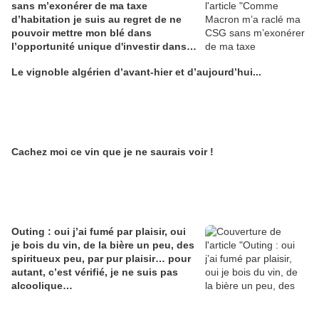
sans m’exonérer de ma taxe
d’habitation je suis au regret de ne
pouvoir mettre mon blé dans
l’opportunité unique d'investir dans
une maison de Champagne digitale
Le vignoble algérien d’avant-hier et d’aujourd’hui...
Alain Edouard
Cachez moi ce vin que je ne saurais voir !
Outing : oui j’ai fumé par plaisir, oui
je bois du vin, de la bière un peu, des
spiritueux peu, par pur plaisir… pour
autant, c’est vérifié, je ne suis pas
alcoolique…