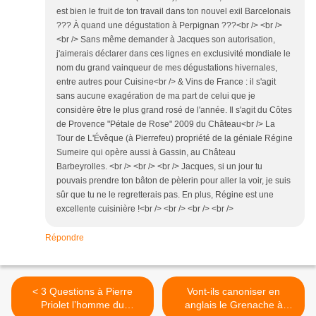
est bien le fruit de ton travail dans ton nouvel exil Barcelonais
??? À quand une dégustation à Perpignan ???<br /> <br />
<br /> Sans même demander à Jacques son autorisation,
j'aimerais déclarer dans ces lignes en exclusivité mondiale le
nom du grand vainqueur de mes dégustations hivernales,
entre autres pour Cuisine<br /> & Vins de France : il s'agit
sans aucune exagération de ma part de celui que je
considère être le plus grand rosé de l'année. Il s'agit du Côtes
de Provence "Pétale de Rose" 2009 du Château<br /> La
Tour de L'Évêque (à Pierrefeu) propriété de la géniale Régine
Sumeire qui opère aussi à Gassin, au Château
Barbeyrolles. <br /> <br /> <br /> Jacques, si un jour tu
pouvais prendre ton bâton de pèlerin pour aller la voir, je suis
sûr que tu ne le regretterais pas. En plus, Régine est une
excellente cuisinière !<br /> <br /> <br /> <br />
Répondre
< 3 Questions à Pierre
Vont-ils canoniser en
Priolet l’homme du
anglais le Grenache à