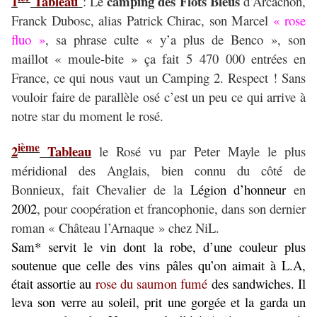
1
Tableau
camping des Flots Bleus
: Le
d’Arcachon,
Franck Dubosc, alias Patrick Chirac, son Marcel
« rose
fluo »
, sa phrase culte « y’a plus de Benco », son
maillot « moule-bite » ça fait 5 470 000 entrées en
France, ce qui nous vaut un Camping 2. Respect ! Sans
vouloir faire de parallèle osé c’est un peu ce qui arrive à
notre star du moment le rosé.
ième
2
Tableau
le Rosé vu par Peter Mayle le plus
méridional des Anglais, bien connu du côté de
Bonnieux, fait
Chevalier de la
Légion d’honneur
en
2002
, pour
coopération et francophonie, dans son dernier
roman « Château l’Arnaque » chez NiL.
Sam* servit le vin dont la robe, d’une couleur plus
soutenue que celle des vins pâles qu’on aimait à L.A,
était assortie au
rose du saumon fumé
des sandwiches. Il
leva son verre au soleil, prit une gorgée et la garda un