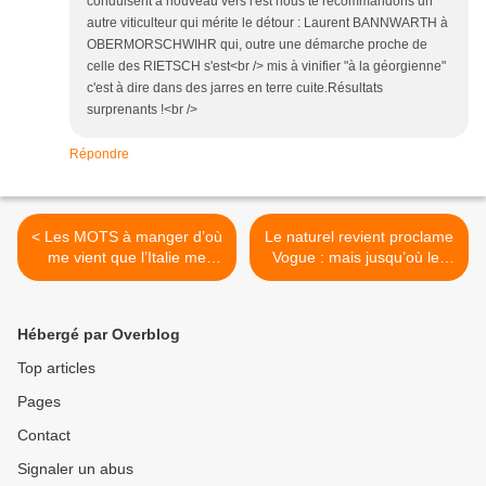
conduisent à nouveau vers l'est nous te recommandons un
autre viticulteur qui mérite le détour : Laurent BANNWARTH à
OBERMORSCHWIHR qui, outre une démarche proche de
celle des RIETSCH s'est<br /> mis à vinifier "à la géorgienne"
c'est à dire dans des jarres en terre cuite.Résultats
surprenants !<br />
Répondre
< Les MOTS à manger d’où
Le naturel revient proclame
me vient que l’Italie me
Vogue : mais jusqu’où les
donne si faim ? De la
naturistes iront-ils ? >
langue maternelle, des
risotti de ma grand-mère…
Hébergé par Overblog
Top articles
Pages
Contact
Signaler un abus