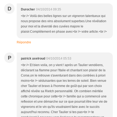
D
Durocher
04/10/2014 09:35
<br /> Voilà des belles lignes sur un vigneron talentueux qui
nous propose des vins absolument superbes.Une révélation
pour moi et la diversté des cuvées majore le
plaisir.Complètement en phase avec<br /> votre article.<br />
Répondre
P
patrick axelroud
04/10/2014 05:53
<br /> Et bien voila, on y vient ! après un Taulier vendéens,
déclarant sa flamme pour l'Italie et chantant son plaisir de la
Corse,on le retrouve s'aventurant dans des contrées à priori
moins<br /> séduisantes que les terres de soleil. Bien venue
cher Taulier et bravo à l'homme de goût qui par son choix
affiché révèle sa Rietch personnalité. Oh combien méritée
cette chronique pour cette<br /> famille qui a commencé une
reflexion et une démarche sur ce que pourrait être leur vie de
vignerons et le vin qu'ils voudraient faire avec le succès
aujourd'hui reconnu. Cher Taulier si tes pas<br /> te