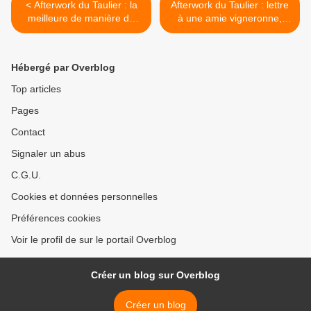
< Afterwork du Taulier : la
Afterwork du Taulier : lettre
meilleure de manière de
à une amie vigneronne,
soutenir la croissance des
Hélène Thibon du mas de
jeunes pousses du vin c’est
Libian dans la difficulté >
de lire Antonin sur Rue 89
Hébergé par Overblog
Top articles
Pages
Contact
Signaler un abus
C.G.U.
Cookies et données personnelles
Préférences cookies
Voir le profil de sur le portail Overblog
Créer un blog sur Overblog
Créer un blog