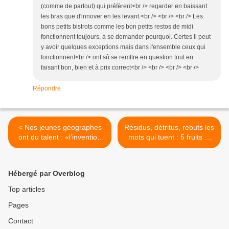
(comme de partout) qui préfèrent<br /> regarder en baissant
les bras que d'innover en les levant.<br /> <br /> <br /> Les
bons petits bistrots comme les bon petits restos de midi
fonctionnent toujours, à se demander pourquoi. Certes il peut
y avoir quelques exceptions mais dans l'ensemble ceux qui
fonctionnent<br /> ont sû se remttre en question tout en
faisant bon, bien et à prix correct<br /> <br /> <br /> <br />
Répondre
< Nos jeunes géographes
Résidus, détritus, rebuts les
ont du talent : «l’invention
mots qui tuent : 5 fruits et
des Terroirs» par Raphaël
légumes par jour... et les
Schirmer et Hélène
pesticides >
Velasco-Graciet
Hébergé par Overblog
Top articles
Pages
Contact