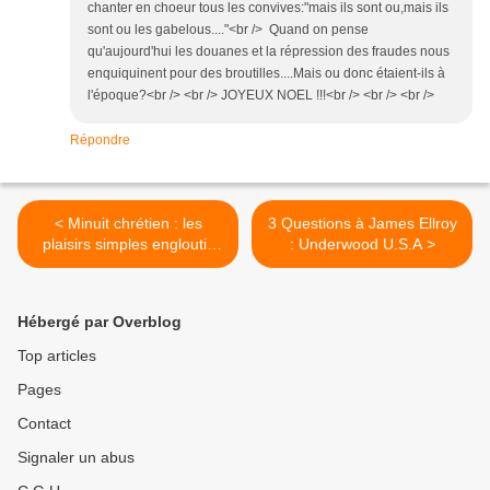
chanter en choeur tous les convives:"mais ils sont ou,mais ils
sont ou les gabelous...."<br /> Quand on pense
qu'aujourd'hui les douanes et la répression des fraudes nous
enquiquinent pour des broutilles....Mais ou donc étaient-ils à
l'époque?<br /> <br /> JOYEUX NOEL !!!<br /> <br /> <br />
Répondre
< Minuit chrétien : les
3 Questions à James Ellroy
plaisirs simples engloutis
: Underwood U.S.A >
d'un chroniqueur de vin
Hébergé par Overblog
Top articles
Pages
Contact
Signaler un abus