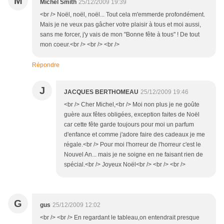
M
Michel Smith
25/12/2009 19:39
<br /> Noël, noël, noël... Tout cela m'emmerde profondément.
Mais je ne veux pas gâcher votre plaisir à tous et moi aussi,
sans me forcer, j'y vais de mon "Bonne fête à tous" ! De tout
mon coeur.<br /> <br /> <br />
Répondre
J
JACQUES BERTHOMEAU
25/12/2009 19:46
<br /> Cher Michel,<br /> Moi non plus je ne goûte
guère aux fêtes obligées, exception faites de Noël
car cette fête garde toujours pour moi un parfum
d'enfance et comme j'adore faire des cadeaux je me
régale.<br /> Pour moi l'horreur de l'horreur c'est le
Nouvel An... mais je ne soigne en ne faisant rien de
spécial.<br /> Joyeux Noël<br /> <br /> <br />
G
gus
25/12/2009 12:02
<br /> <br /> En regardant le tableau,on entendrait presque