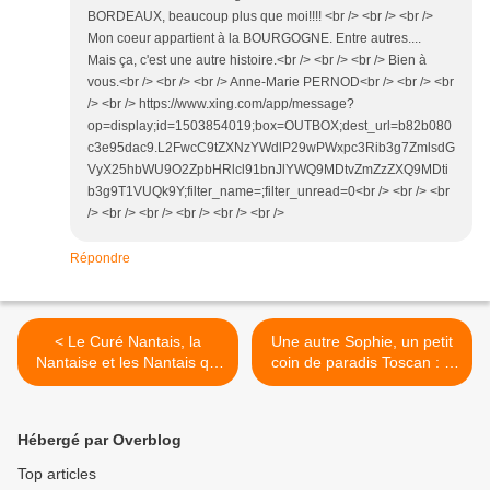
BORDEAUX, beaucoup plus que moi!!!! <br /> <br /> <br />
Mon coeur appartient à la BOURGOGNE. Entre autres....
Mais ça, c'est une autre histoire.<br /> <br /> <br /> Bien à
vous.<br /> <br /> <br /> Anne-Marie PERNOD<br /> <br /> <br
/> <br /> https://www.xing.com/app/message?
op=display;id=1503854019;box=OUTBOX;dest_url=b82b080
c3e95dac9.L2FwcC9tZXNzYWdlP29wPWxpc3Rib3g7ZmlsdG
VyX25hbWU9O2ZpbHRlcl91bnJlYWQ9MDtvZmZzZXQ9MDti
b3g9T1VUQk9Y;filter_name=;filter_unread=0<br /> <br /> <br
/> <br /> <br /> <br /> <br /> <br />
Répondre
< Le Curé Nantais, la
Une autre Sophie, un petit
Nantaise et les Nantais qui
coin de paradis Toscan : «
n’aiment pas le Muscadet
C’est extra » Léo Ferré >
Hébergé par Overblog
Top articles