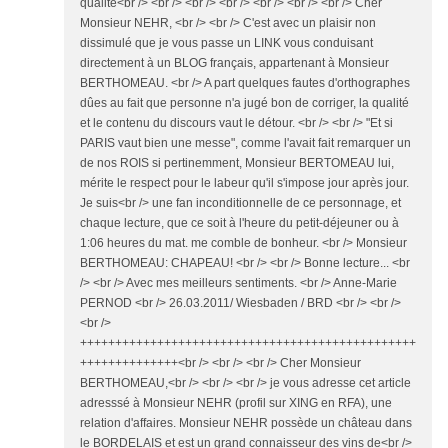
qualité<br /> <br /> <br /> <br /> <br /> <br /> <br /> Cher
Monsieur NEHR, <br /> <br /> C'est avec un plaisir non
dissimulé que je vous passe un LINK vous conduisant
directement à un BLOG français, appartenant à Monsieur
BERTHOMEAU. <br /> A part quelques fautes d'orthographes
dûes au fait que personne n'a jugé bon de corriger, la qualité
et le contenu du discours vaut le détour. <br /> <br /> "Et si
PARIS vaut bien une messe", comme l'avait fait remarquer un
de nos ROIS si pertinemment, Monsieur BERTOMEAU lui,
mérite le respect pour le labeur qu'il s'impose jour après jour.
Je suis<br /> une fan inconditionnelle de ce personnage, et
chaque lecture, que ce soit à l'heure du petit-déjeuner ou à
1:06 heures du mat. me comble de bonheur. <br /> Monsieur
BERTHOMEAU: CHAPEAU! <br /> <br /> Bonne lecture... <br
/> <br /> Avec mes meilleurs sentiments. <br /> Anne-Marie
PERNOD <br /> 26.03.2011/ Wiesbaden / BRD <br /> <br />
<br />
++++++++++++++++++++++++++++++++++++++++++++++++
++++++++++++++<br /> <br /> <br /> Cher Monsieur
BERTHOMEAU,<br /> <br /> <br /> je vous adresse cet article
adresssé à Monsieur NEHR (profil sur XING en RFA), une
relation d'affaires. Monsieur NEHR possède un château dans
le BORDELAIS et est un grand connaisseur des vins de<br />