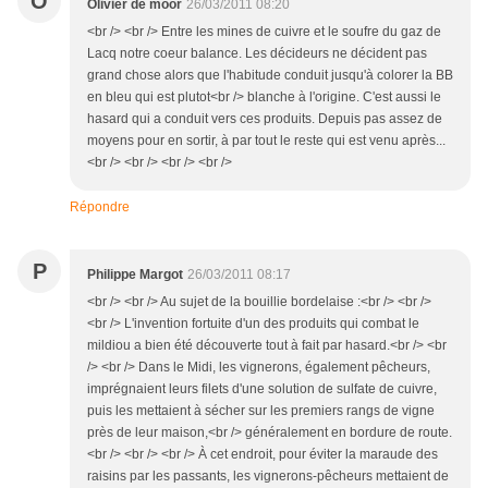
O
Olivier de moor
26/03/2011 08:20
<br /> <br /> Entre les mines de cuivre et le soufre du gaz de
Lacq notre coeur balance. Les décideurs ne décident pas
grand chose alors que l'habitude conduit jusqu'à colorer la BB
en bleu qui est plutot<br /> blanche à l'origine. C'est aussi le
hasard qui a conduit vers ces produits. Depuis pas assez de
moyens pour en sortir, à par tout le reste qui est venu après...
<br /> <br /> <br /> <br />
Répondre
P
Philippe Margot
26/03/2011 08:17
<br /> <br /> Au sujet de la bouillie bordelaise :<br /> <br />
<br /> L'invention fortuite d'un des produits qui combat le
mildiou a bien été découverte tout à fait par hasard.<br /> <br
/> <br /> Dans le Midi, les vignerons, également pêcheurs,
imprégnaient leurs filets d'une solution de sulfate de cuivre,
puis les mettaient à sécher sur les premiers rangs de vigne
près de leur maison,<br /> généralement en bordure de route.
<br /> <br /> <br /> À cet endroit, pour éviter la maraude des
raisins par les passants, les vignerons-pêcheurs mettaient de