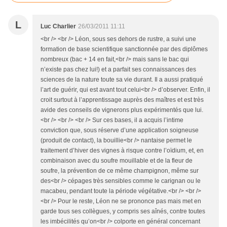
L
Luc Charlier
26/03/2011 11:11
<br /> <br /> Léon, sous ses dehors de rustre, a suivi une
formation de base scientifique sanctionnée par des diplômes
nombreux (bac + 14 en fait,<br /> mais sans le bac qui
n’existe pas chez lui!) et a parfait ses connaissances des
sciences de la nature toute sa vie durant. Il a aussi pratiqué
l’art de guérir, qui est avant tout celui<br /> d’observer. Enfin, il
croit surtout à l’apprentissage auprès des maîtres et est très
avide des conseils de vignerons plus expérimentés que lui.
<br /> <br /> <br /> Sur ces bases, il a acquis l’intime
conviction que, sous réserve d’une application soigneuse
(produit de contact), la bouillie<br /> nantaise permet le
traitement d’hiver des vignes à risque contre l’oïdium, et, en
combinaison avec du soufre mouillable et de la fleur de
soufre, la prévention de ce même champignon, même sur
des<br /> cépages très sensibles comme le carignan ou le
macabeu, pendant toute la période végétative.<br /> <br />
<br /> Pour le reste, Léon ne se prononce pas mais met en
garde tous ses collègues, y compris ses aînés, contre toutes
les imbécilités qu’on<br /> colporte en général concernant