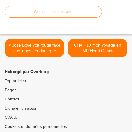
Ajouter un commentaire
< José Bové voit rouge face
CHAP 10 mon voyage en
aux loups pendant que
UMP Henri Guaino,
Cécile Duflot distribue du
tripotant son téléphone,
rouge à ses loulous…
solitaire, comme perdu
dans un univers où nul ne
Hébergé par Overblog
songeait à lui faire
révérence, me faisait un
Top articles
peu pitié face à son petit
Pages
café >
Contact
Signaler un abus
C.G.U.
Cookies et données personnelles