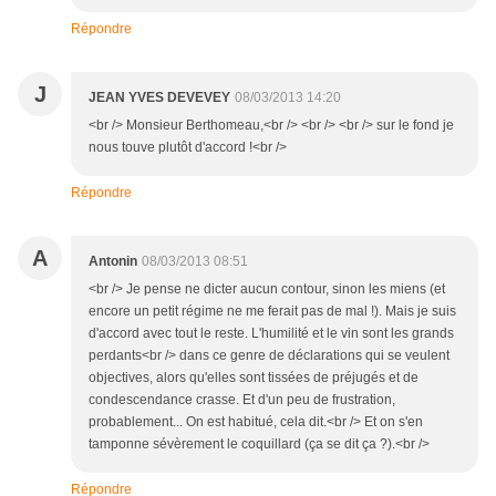
Répondre
J
JEAN YVES DEVEVEY
08/03/2013 14:20
<br /> Monsieur Berthomeau,<br /> <br /> <br /> sur le fond je
nous touve plutôt d'accord !<br />
Répondre
A
Antonin
08/03/2013 08:51
<br /> Je pense ne dicter aucun contour, sinon les miens (et
encore un petit régime ne me ferait pas de mal !). Mais je suis
d'accord avec tout le reste. L'humilité et le vin sont les grands
perdants<br /> dans ce genre de déclarations qui se veulent
objectives, alors qu'elles sont tissées de préjugés et de
condescendance crasse. Et d'un peu de frustration,
probablement... On est habitué, cela dit.<br /> Et on s'en
tamponne sévèrement le coquillard (ça se dit ça ?).<br />
Répondre