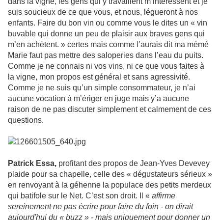
dans la vigne, les gens qui y travaillent m’intéressent et je
suis soucieux de ce que vous, et nous, légueront à nos
enfants. Faire du bon vin ou comme vous le dites un « vin
buvable qui donne un peu de plaisir aux braves gens qui
m’en achètent. » certes mais comme l’aurais dit ma mémé
Marie faut pas mettre des saloperies dans l’eau du puits.
Comme je ne connais ni vos vins, ni ce que vous faites à
la vigne, mon propos est général et sans agressivité.
Comme je ne suis qu’un simple consommateur, je n’ai
aucune vocation à m’ériger en juge mais y’a aucune
raison de ne pas discuter simplement et calmement de ces
questions.
Patrick Essa,
profitant des propos de Jean-Yves Devevey
plaide pour sa chapelle, celle des « dégustateurs sérieux »
en renvoyant à la géhenne la populace des petits merdeux
qui batifole sur le Net. C’est son droit. Il «
affirme
sereinement ne pas écrire pour faire du foin - on dirait
aujourd'hui du « buzz » - mais uniquement pour donner un