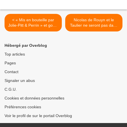
< « Mis en bouteille par
Nicolas de Rouyn et le
Jolie-Pitt & Perrin » et goûté
Taulier ne seront pas dans
pat Thierry Dessauve : voici
les 200 personnalités les
le flacon
plus influentes du vin en
France de la RVF >
Hébergé par Overblog
Top articles
Pages
Contact
Signaler un abus
C.G.U.
Cookies et données personnelles
Préférences cookies
Voir le profil de sur le portail Overblog