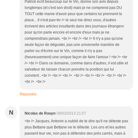
Patrick écrit beaucoup sur le Vin, donne son avis depuis
longtemps (et c'est son droit) mais je ne comprend pas DU
TOUT cette manie d'avoir peur que certains lui prennent la
place... Il n'est pas<br /> le seul me direz vous, d'autres
écrivent des articles insultants dans des journaux étrangers
pour qu'on parle encore et encore d'eux mais je ne
comprendrais jamais. <br /> <br /> <br /> Il n'y a pas qu'une
seule façon de déguster, pas une universelle manière de
parler ou d'écrire sur le Vin, comme il n'y a pas
(heureusement) une unique façon de faire l'amour ! <br /> <br
/> <br /> Dans ce domaine, comme dans d'autres, il est utile et
salvateur de laisser chacun prendre la position qui lui
convient...<br /> <br /> <br /> <br /> <br /> <br /> <br /> <br />
<br /> <br />
Répondre
N
Nicolas de Rouyn
08/03/2013 21:07
<br /> Jacques, Antonin a oublié de te dire qu'il ne déteste pas
plus Bettane que Bettane ne le déteste. Les uns et les autres
passent leur vie, non pas à défendre des prés carrés, mais à