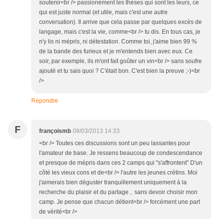
soutenir<br /> passionément les thèses qui sont les leurs, ce
qui est juste normal (et utile, mais c'est une autre
conversation). Il arrive que cela passe par quelques excès de
langage, mais c'est la vie, comme<br /> tu dis. En tous cas, je
n'y lis ni mépris, ni détestation. Comme toi, j'aime bien 99 %
de la bande des furieux et je m'entends bien avec eux. Ce
soir, par exemple, ils m'ont fait goûter un vin<br /> sans soufre
ajouté et tu sais quoi ? C'était bon. C'est bien la preuve ;-)<br
/>
Répondre
F
françoismb
08/03/2013 14:33
<br /> Toutes ces discussions sont un peu lassantes pour
l'amateur de base. Je ressens beaucoup de condescendance
et presque de mépris dans ces 2 camps qui "s'affrontent" D'un
côté les vieux cons et de<br /> l'autre les jeunes crétins. Moi
j'aimerais bien déguster tranquillement uniquement à la
recherche du plaisir et du partage , sans devoir choisir mon
camp. Je pense que chacun détient<br /> forcément une part
de vérité<br />