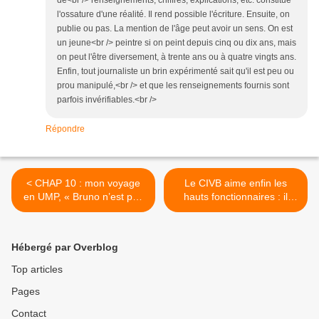
de<br /> renseignements, chiffres, explications, etc. constitue
l'ossature d'une réalité. Il rend possible l'écriture. Ensuite, on
publie ou pas. La mention de l'âge peut avoir un sens. On est
un jeune<br /> peintre si on peint depuis cinq ou dix ans, mais
on peut l'être diversement, à trente ans ou à quatre vingts ans.
Enfin, tout journaliste un brin expérimenté sait qu'il est peu ou
prou manipulé,<br /> et que les renseignements fournis sont
parfois invérifiables.<br />
Répondre
< CHAP 10 : mon voyage
Le CIVB aime enfin les
en UMP, « Bruno n’est pas
hauts fonctionnaires : il
du tout comme moi. Je ne
place à sa direction Fabien
suis pas sa jumelle »
BOVA IPEF >
déclare NKM
Hébergé par Overblog
Top articles
Pages
Contact