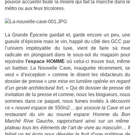
pouvoir accueillir toute la misère qui fait la manche dans le
métro ou aux feux tricolores.
La Grande Épicerie gardait et, garde encore un peu, une
gueule d’épicerie mais le vin, happé du côté des GCC par
l’univers impitoyable du luxe, vient de faire sa mue
radicale en plongeant dans le sous-sol du magasin pour
rejoindre
l’espace HOMME
où celui-ci trouve tout, même
un barbier. La Nouvelle Cave, inaugurée récemment, se
veut « d’exception » comme le disent les rédacteurs du
dossier de presse «
une mise en lumière opérée en regard
d’un geste architectural fort
. » Qui dit dossier de presse dit
invitation de la presse et comme, nous les blogueurs, nous
sommes dans ce paquet, nous fumes invités à découvrir
ce «
nouvel espace de 550m2… qui associe la Cave et un
restaurant du vin au nouvel espace Homme du Bon
Marché Rive Gauche, rapprochant ainsi sur un même
plateau tous les éléments de l’art de vivre au masculin… Il
fallait un tel écrin pour dévoiler le fruit d’une politique de