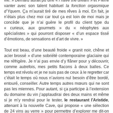
vie. » Bernard aurait pu dire «
I have the dream
» et Pierre
vanter avec son talent habituel
la fonction orgasmique
d’Yquem
. Ça m’aurait tiré de mes rêves à moi. En fait, je
n’étais plus chez moi car tout ça est loin de moi mais je
concède que je n’ai guère le profil du client type du
« curieux, aux gourmets » du « néophytes aux
spécialistes » qui pourront disposer « d’un espace tissé
d’émotions, de sensations et d'art de vivre. »
Tout est beau, d’une beauté froide « granit noir, chêne et
acier brossé » d’une sobriété contemporaine glaciaire qui
me réfrigère. Je n’ai pas envie d’y flâner pour y découvrir,
comme autrefois, mes petits flacons à deux balles. Ce
temps est révolu et je ne suis pas de ceux à le regretter car
c’était le temps où nous n’avions nul besoin d’être bordé,
entouré, conseiller. Autre temps autres mœurs qui ne sont
pas les miennes. Pour autant, si ça participe à l’extension
du domaine du vin j’applaudirai des deux mains et même
si je m’y rendrai pour le tester,
le restaurant l’Aristide
,
attenant à la nouvelle Cave, qui propose « une sélection
de 24 vins au verre » pour permettre d’explorer me dit-on