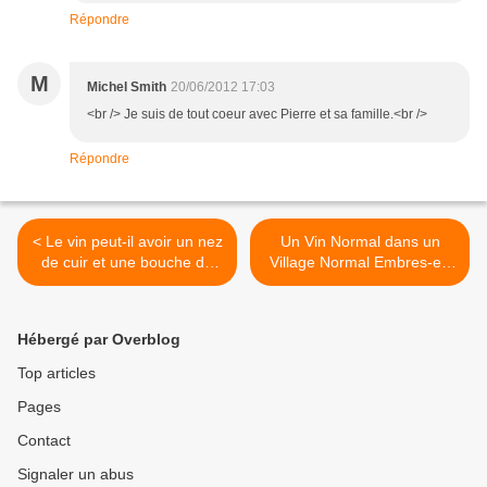
Répondre
M
Michel Smith
20/06/2012 17:03
<br /> Je suis de tout coeur avec Pierre et sa famille.<br />
Répondre
< Le vin peut-il avoir un nez
Un Vin Normal dans un
de cuir et une bouche de
Village Normal Embres-et-
vache ? Merci aux beaux
Castelmaure où Gérard
nez et aux bouches
Schivardi a recueilli
tendues des maîtres de la
Normalement 6 voix c’est
Hébergé par Overblog
dégustation de me
ça l’Esprit du Vent ! >
répondre !
Top articles
Pages
Contact
Signaler un abus