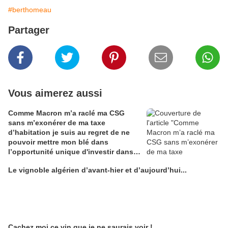
#berthomeau
Partager
Vous aimerez aussi
Comme Macron m’a raclé ma CSG
sans m’exonérer de ma taxe
d’habitation je suis au regret de ne
pouvoir mettre mon blé dans
l’opportunité unique d'investir dans
une maison de Champagne digitale
Le vignoble algérien d’avant-hier et d’aujourd’hui...
Alain Edouard
Cachez moi ce vin que je ne saurais voir !