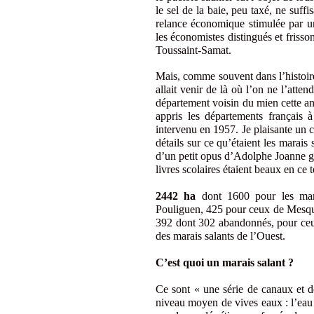
le sel de la baie, peu taxé, ne suffi
relance économique stimulée par un
les économistes distingués et fris
Toussaint-Samat.
Mais, comme souvent dans l’histoir
allait venir de là où l’on ne l’atten
département voisin du mien cette an
appris les départements français à
intervenu en 1957. Je plaisante un 
détails sur ce qu’étaient les marais 
d’un petit opus d’Adolphe Joanne gé
livres scolaires étaient beaux en ce 
2442 ha
dont 1600 pour les mara
Pouliguen, 425 pour ceux de Mesque
392 dont 302 abandonnés, pour ceu
des marais salants de l’Ouest.
C’est quoi un marais salant ?
Ce sont « une série de canaux et de
niveau moyen de vives eaux : l’eau 