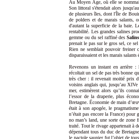
Au Moyen Âge, où elle se nomma
Son littoral s'étendait alors jusqu
de plusieurs îles, dont l'Île de Bou
de polders et de marais salants, o
d'autant la superficie de la baie. 
rentabilité. Les grandes salines pro
gemme ou du sel raffiné des
Salin
prenait le pas sur le gros sel, ce se
Rien ne semblait pouvoir freiner 
disparaissaient et les marais salants
Revenons un instant en arrière : 
récoltait un sel de pas très bonne qu
très cher : il revenait moitié pr
voisins anglais qui, jusqu’au XIVe 
mer, estimèrent alors qu’ils connai
l’essor de la draperie, plus écon
Bretagne. Économie de main d’œuvr
était à son apogée, le pragmatisme 
n’était pas encore la France) pour 
no man’s land, une sorte de zone f
traité. Tout le rivage appartenait à
dépendant tous du duc de Bretagne.
le pactole saunier fut l’objet de tou