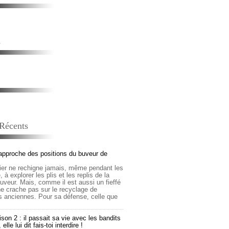
s
 Récents
approche des positions du buveur de
lier ne rechigne jamais, même pendant les
 à explorer les plis et les replis de la
buveur. Mais, comme il est aussi un fieffé
 ne crache pas sur le recyclage de
s anciennes. Pour sa défense, celle que
son 2 : il passait sa vie avec les bandits
lle lui dit fais-toi interdire !