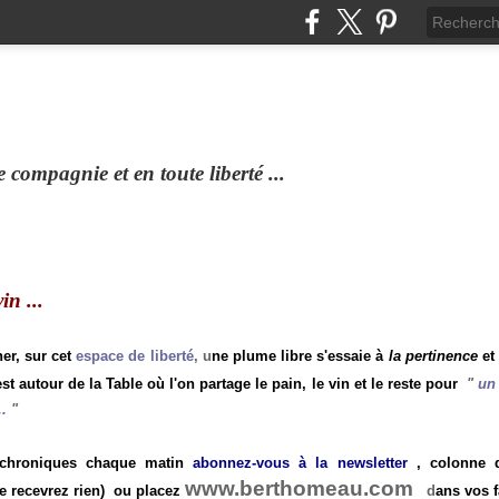
compagnie et en toute liberté ...
n ...
ner, sur cet
espace de liberté
, u
ne plume libre s'essaie à
la pertinence
et
st autour de la Table où l'on partage le pain, le vin et le reste pour
"
un 
.
"
 chroniques chaque matin
abonnez-vous à la newsletter
, colonne de
www.berthomeau.com
e recevrez rien)
ou placez
d
ans vos f