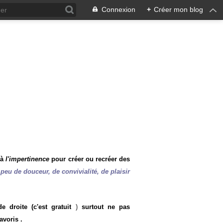
Connexion
+
Créer mon blog
 à
l'impertinence
pour créer ou recréer des
peu de douceur, de convivialité, de plaisir
 droite (c'est gratuit
)
surtout ne pas
avoris .