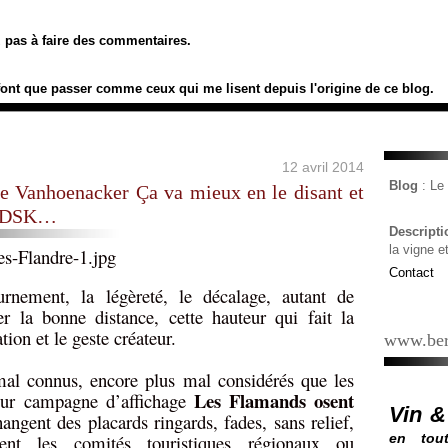
ez pas à faire des commentaires.
font que passer comme ceux qui me lisent depuis l'origine de ce blog.
12 avril 2014
Blog
: L
e Vanhoenacker Ça va mieux en le disant et
de DSK…
Descript
la vigne e
Contact
ournement, la légèreté, le décalage, autant de
er la bonne distance, cette hauteur qui fait la
tion et le geste créateur.
www.ber
l connus, encore plus mal considérés que les
Les Flamands osent
leur campagne d’affichage
Vin &
angent des placards ringards, fades, sans relief,
nt les comités touristiques régionaux ou
en tout