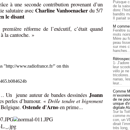
Puisque c
grâce à une seconde contribution provenant d’un
de la sais
Charline Vanhoenacker
nie salutaire avec
du 5/7
donc l’his
bandits ma
n le disant
Il pariait s
M comme a
première réforme de l’exécutif, c’était quand
Fenêtre su
à la cantoche. »
mots noirs
Mère au f
peau lisse
sur mes c
hanches..
Rétrospec
1- J'adore
leur scoot
vélo je n
tricolores
nanas, les
leur...
Comme Ma
Joann
. Un jeune auteur de bandes dessinées
m’exonérer
es perles d’humour. «
Drôle tendre et bigrement
de ne pouv
unique d'
Ostende d'Arno
e Belgique.
en prime...
digitale A
Sur la Toi
comme moi
con, un V
dirait l’i
très long,