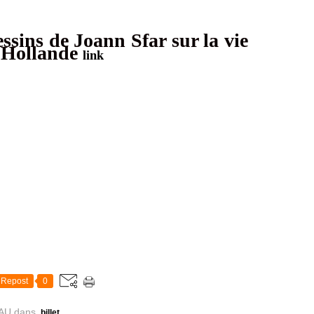
ssins de Joann Sfar sur la vie
s Hollande
link
Repost
0
AU
dans
billet