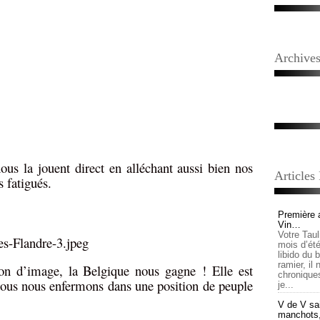
Archive
us la jouent direct en alléchant aussi bien nos
Articles
s fatigués.
Première 
Vin…
Votre Tau
mois d’été,
libido du 
ramier, il
ion d’image, la Belgique nous gagne ! Elle est
chronique
e nous nous enfermons dans une position de peuple
je...
V de V sai
manchots, e