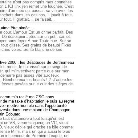
ertains n'ont pas compris mes conneries
on 1 ICI link j'en remet une louchée. C’est
toire d’un mec qui passait sa vie avec les
nchots dans les casinos. Il jouait à tout.
ur tout. Il grattait. Il se faisait...
ime être aimée...
r cour, L’amour Est un crime parfait, Des
 De désespoir Jetés sur un petit carnet.
oyer sans foyer À nue Toute nue. Sur sa
 tout glisse. Ses grains de beauté Fixés
lichés volés. Sente blanche de ses
.
tive 2006 : les Béatitudes de Berthomeau
 les mecs, le cul vissé sur le siège de
er, qui m'invectivent parce que sur mon
e démarre pas assez vite aux feux
... Bienheureux les beaufs ! 2- J'adore les
 fesses posées sur le cuir des sièges de
cron m’a raclé ma CSG sans
 de ma taxe d’habitation je suis au regret
oir mettre mon blé dans l’opportunité
investir dans une maison de Champagne
lain Edouard
le faut s’attendre à tout lorsqu’on est
 un VB, vieux blogueur, un VC, vieux
D, vieux débile qui crache sa bile comme
mmense Mimi, mais un qui a aussi le bras
 un influenceur de Première League, un