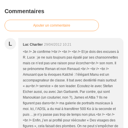
Commentaires
Ajouter un commentaire
L
Luc Charlier
29/04/2012 10:21
<br /> Je confirme !<br /> <br /> <br /> Et je dois des excuses à
R. Luce : je ne suis toujours pas épaté par ses chansonnettes
mais ce n’est pas une raison pour écorcher<br /> son nom. Il
se prénomme Renan et non Renaud.<br /> <br /> <br />
Amusant que tu évoques Katché : l’élégant Manu est un
accompagnateur de classe. Il bat avec dextérité mais surtout
« au<br /> service » de son leader. Ecoutez-le avec Stefan
Eicher aussi, ou avec Jan Garbarek. Par contre, qui sont
Manoukian (un couturier, non ?), James et Attia ? Ils ne
figurent pas dans<br /> ma galerie de portraits musicaux à
moi. Ici, l’ADSL a du mal à transférer 500 Ko à la seconde et
puis ... je n’y passe pas trop de temps non plus.<br /> <br />
<br /> Enfin, j’en ai profité pour réécouter « Des visages des
figures », cela faisait des plombes. On ne peut s’empêcher de