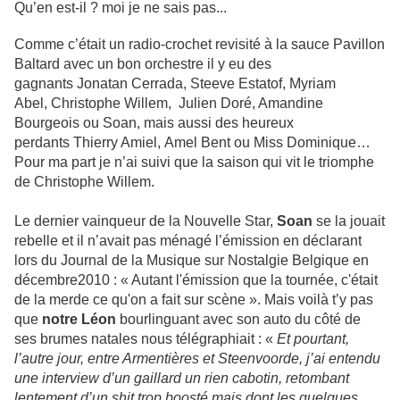
Qu’en est-il ? moi je ne sais pas...
Comme c’était un radio-crochet revisité à la sauce Pavillon
Baltard avec un bon orchestre il y eu des
gagnants Jonatan Cerrada, Steeve Estatof, Myriam
Abel, Christophe Willem, Julien Doré, Amandine
Bourgeois ou Soan, mais aussi des heureux
perdants Thierry Amiel, Amel Bent ou Miss Dominique…
Pour ma part je n’ai suivi que la saison qui vit le triomphe
de Christophe Willem.
Le dernier vainqueur de la Nouvelle Star,
Soan
se la jouait
rebelle et il n’avait pas ménagé l’émission en déclarant
lors du Journal de la Musique sur Nostalgie Belgique en
décembre2010 : « Autant l'émission que la tournée, c'était
de la merde ce qu'on a fait sur scène ». Mais voilà t’y pas
que
notre Léon
bourlinguant avec son auto du côté de
ses brumes natales nous télégraphiait : «
Et pourtant,
l’autre jour, entre Armentières et Steenvoorde, j’ai entendu
une interview d’un gaillard un rien cabotin, retombant
lentement d’un shit trop boosté mais dont les quelques