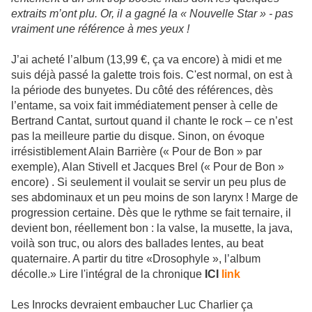
extraits m’ont plu. Or, il a gagné la « Nouvelle Star » - pas
vraiment une référence à mes yeux !
J’ai acheté l’album (13,99 €, ça va encore) à midi et me
suis déjà passé la galette trois fois. C'est normal, on est à
la période des bunyetes. Du côté des références, dès
l’entame, sa voix fait immédiatement penser à celle de
Bertrand Cantat, surtout quand il chante le rock – ce n’est
pas la meilleure partie du disque. Sinon, on évoque
irrésistiblement Alain Barrière (« Pour de Bon » par
exemple), Alan Stivell et Jacques Brel (« Pour de Bon »
encore) . Si seulement il voulait se servir un peu plus de
ses abdominaux et un peu moins de son larynx ! Marge de
progression certaine. Dès que le rythme se fait ternaire, il
devient bon, réellement bon : la valse, la musette, la java,
voilà son truc, ou alors des ballades lentes, au beat
quaternaire. A partir du titre «Drosophyle », l’album
décolle.» Lire l'intégral de la chronique
ICI
link
Les Inrocks devraient embaucher Luc Charlier ça