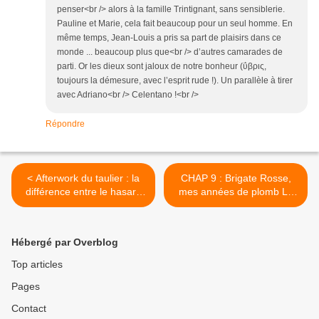
penser<br /> alors à la famille Trintignant, sans sensiblerie.
Pauline et Marie, cela fait beaucoup pour un seul homme. En
même temps, Jean-Louis a pris sa part de plaisirs dans ce
monde ... beaucoup plus que<br /> d’autres camarades de
parti. Or les dieux sont jaloux de notre bonheur (ΰβρις,
toujours la démesure, avec l’esprit rude !). Un parallèle à tirer
avec Adriano<br /> Celentano !<br />
Répondre
< Afterwork du taulier : la
CHAP 9 : Brigate Rosse,
différence entre le hasard
mes années de plomb La
et Claude Allègre vue par
tendance dans le monde
Jean Claude Bilheran
n’est pas au libéralisme, ce
amoureux transi de Guy
n’est pas vrai : les cheveux
Hébergé par Overblog
Debord le compagnon de
courts sont en train de
beuverie de Marcel
l’emporter sur les cheveux
Top articles
Lapierre
longs. >
Pages
Contact