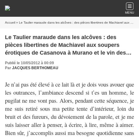
MENU
Accueil
» Le Taulier maraude dans les alcôves : des pièces libertines de Machiavel aux soupers érotiques de Casanova à Murano et le vin des Borgia
Le Taulier maraude dans les alcôves : des
pièces libertines de Machiavel aux soupers
érotiques de Casanova à Murano et le vin des
Borgia
Publié le 10/05/2012 à 00:09
Par
JACQUES BERTHOMEAU
Je n’ai pas été élevé à ce lait là et je dois vous avouer que
les outrances, l’ambiance descend si t’es un homme, le
pugilat ne me vont pas. Alors, pendant cette séquence, je
me suis retiré sous ma petite tente d’intérieur, loin du
bruit et des fureurs, du dévoiement de la parole, et je me
suis laisser aller à penser, à écrire, à lire, même à aimer.
Bien sûr, j’accomplis aussi ma besogne quotidienne sans