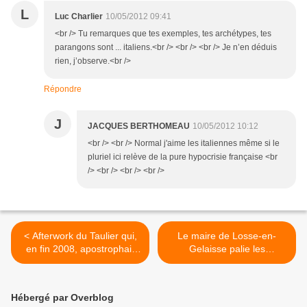
L
Luc Charlier
10/05/2012 09:41
<br /> Tu remarques que tes exemples, tes archétypes, tes
parangons sont ... italiens.<br /> <br /> <br /> Je n’en déduis
rien, j’observe.<br />
Répondre
J
JACQUES BERTHOMEAU
10/05/2012 10:12
<br /> <br /> Normal j'aime les italiennes même si le
pluriel ici relève de la pure hypocrisie française <br
/> <br /> <br /> <br />
< Afterwork du Taulier qui,
Le maire de Losse-en-
en fin 2008, apostrophait
Gelaisse palie les
les petits génies de Bercy,
insuffisances du Taulier : lui
pas ceux du vin, mais les
n’est pas allé à Vino Latino
gardiens du Trésor… à
pour faire le beau… >
Hébergé par Overblog
propos du Fonds