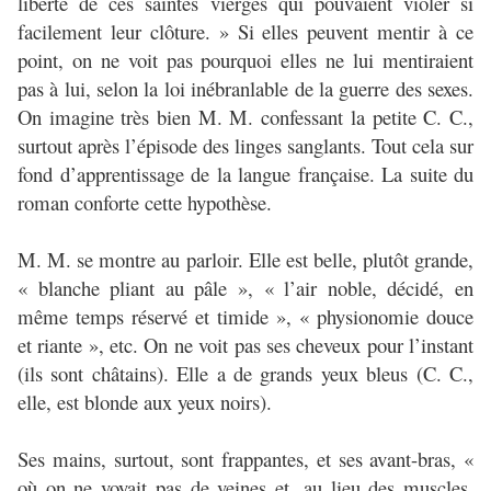
liberté de ces saintes vierges qui pouvaient violer si
facilement leur clôture. » Si elles peuvent mentir à ce
point, on ne voit pas pourquoi elles ne lui mentiraient
pas à lui, selon la loi inébranlable de la guerre des sexes.
On imagine très bien M. M. confessant la petite C. C.,
surtout après l’épisode des linges sanglants. Tout cela sur
fond d’apprentissage de la langue française. La suite du
roman conforte cette hypothèse.
M. M. se montre au parloir. Elle est belle, plutôt grande,
« blanche pliant au pâle », « l’air noble, décidé, en
même temps réservé et timide », « physionomie douce
et riante », etc. On ne voit pas ses cheveux pour l’instant
(ils sont châtains). Elle a de grands yeux bleus (C. C.,
elle, est blonde aux yeux noirs).
Ses mains, surtout, sont frappantes, et ses avant-bras, «
où on ne voyait pas de veines et, au lieu des muscles,