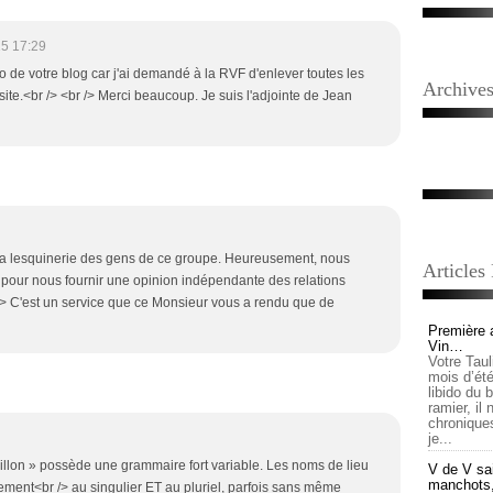
5 17:29
 de votre blog car j'ai demandé à la RVF d'enlever toutes les
Archive
ite.<br /> <br /> Merci beaucoup. Je suis l'adjointe de Jean
 la lesquinerie des gens de ce groupe. Heureusement, nous
Articles
 pour nous fournir une opinion indépendante des relations
/> C'est un service que ce Monsieur vous a rendu que de
Première 
Vin…
Votre Tau
mois d’été,
libido du 
ramier, il
chronique
je...
sillon » possède une grammaire fort variable. Les noms de lieu
V de V sai
manchots, e
tement<br /> au singulier ET au pluriel, parfois sans même