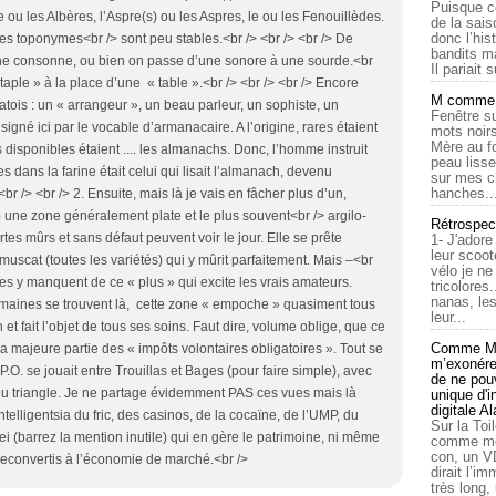
Puisque c
 ou les Albères, l’Aspre(s) ou les Aspres, le ou les Fenouillèdes.
de la sais
donc l’his
s toponymes<br /> sont peu stables.<br /> <br /> <br /> De
bandits ma
ne consonne, ou bien on passe d’une sonore à une sourde.<br
Il pariait s
 taple » à la place d’une « table ».<br /> <br /> <br /> Encore
M comme a
patois : un « arrangeur », un beau parleur, un sophiste, un
Fenêtre su
igné ici par le vocable d’armanacaire. A l’origine, rares étaient
mots noirs
Mère au f
s disponibles étaient .... les almanachs. Donc, l’homme instruit
peau lisse
s dans la farine était celui qui lisait l’almanach, devenu
sur mes c
hanches..
br /> <br /> 2. Ensuite, mais là je vais en fâcher plus d’un,
t) une zone généralement plate et le plus souvent<br /> argilo-
Rétrospec
tes mûrs et sans défaut peuvent voir le jour. Elle se prête
1- J'adore
leur scoot
uscat (toutes les variétés) qui y mûrit parfaitement. Mais –<br
vélo je n
s y manquent de ce « plus » qui excite les vrais amateurs.
tricolores
nanas, les
domaines se trouvent là, cette zone « empoche » quasiment tous
leur...
 et fait l’objet de tous ses soins. Faut dire, volume oblige, que ce
Comme Ma
la majeure partie des « impôts volontaires obligatoires ». Tout se
m’exonérer
P.O. se jouait entre Trouillas et Bages (pour faire simple), avec
de ne pouv
u triangle. Je ne partage évidemment PAS ces vues mais là
unique d'
digitale A
ntelligentsia du fric, des casinos, de la cocaïne, de l’UMP, du
Sur la Toi
i (barrez la mention inutile) qui en gère le patrimoine, ni même
comme moi
con, un V
reconvertis à l’économie de marché.<br />
dirait l’i
très long,