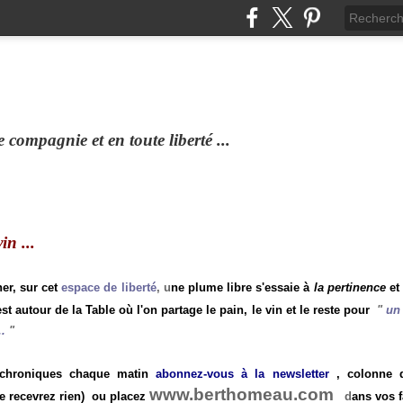
compagnie et en toute liberté ...
n ...
ner, sur cet
espace de liberté
, u
ne plume libre s'essaie à
la pertinence
et
st autour de la Table où l'on partage le pain, le vin et le reste pour
"
un 
.
"
 chroniques chaque matin
abonnez-vous à la newsletter
, colonne de
www.berthomeau.com
e recevrez rien)
ou placez
d
ans vos f