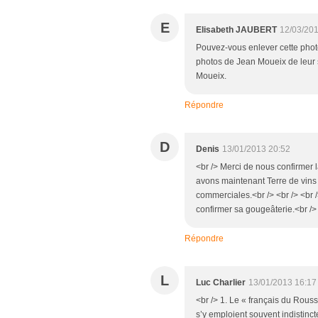
E
Elisabeth JAUBERT
12/03/201
Pouvez-vous enlever cette photo
photos de Jean Moueix de leur s
Moueix.
Répondre
D
Denis
13/01/2013 20:52
<br /> Merci de nous confirmer
avons maintenant Terre de vins
commerciales.<br /> <br /> <br 
confirmer sa gougeâterie.<br />
Répondre
L
Luc Charlier
13/01/2013 16:17
<br /> 1. Le « français du Rous
s’y emploient souvent indistinc