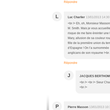
Répondre
L
Luc Charlier
13/01/2013 14:30
<br /> Eh, oh, Monsieur Masson :
M. Smith. Mais je vous accueiller
risque de me faire éreinter une f
Mary, allusion de sa couleur ro
fille de la première union du ter
d’Espagne ! On l’a surnommée « 
anglicans de son royaume !<br 
Répondre
J
JACQUES BERTHO
<br /> <br /> Sieur Char
<br />
P
Pierre Masson
13/01/2013 10: