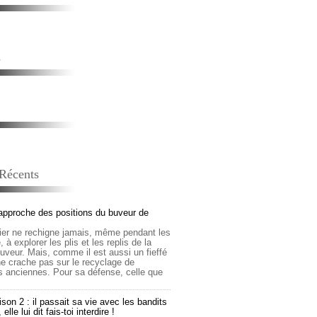
s
 Récents
approche des positions du buveur de
lier ne rechigne jamais, même pendant les
 à explorer les plis et les replis de la
buveur. Mais, comme il est aussi un fieffé
 ne crache pas sur le recyclage de
s anciennes. Pour sa défense, celle que
son 2 : il passait sa vie avec les bandits
lle lui dit fais-toi interdire !