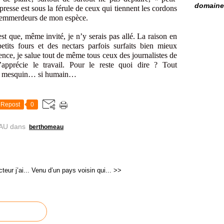
domaine 
resse est sous la férule de ceux qui tiennent les cordons
es emmerdeurs de mon espèce.
st que, même invité, je n’y serais pas allé. La raison en
etits fours et des nectars parfois surfaits bien mieux
ence, je salue tout de même tous ceux des journalistes de
apprécie le travail. Pour le reste quoi dire ? Tout
t si mesquin… si humain…
Repost
0
AU
dans
berthomeau
teur j’ai...
Venu d’un pays voisin qui... >>