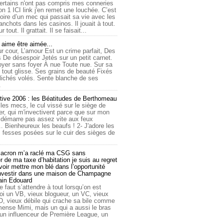
ertains n'ont pas compris mes conneries
on 1 ICI link j'en remet une louchée. C’est
toire d’un mec qui passait sa vie avec les
nchots dans les casinos. Il jouait à tout.
ur tout. Il grattait. Il se faisait...
ime être aimée...
r cour, L’amour Est un crime parfait, Des
 De désespoir Jetés sur un petit carnet.
oyer sans foyer À nue Toute nue. Sur sa
 tout glisse. Ses grains de beauté Fixés
lichés volés. Sente blanche de ses
.
tive 2006 : les Béatitudes de Berthomeau
 les mecs, le cul vissé sur le siège de
er, qui m'invectivent parce que sur mon
e démarre pas assez vite aux feux
... Bienheureux les beaufs ! 2- J'adore les
 fesses posées sur le cuir des sièges de
cron m’a raclé ma CSG sans
 de ma taxe d’habitation je suis au regret
oir mettre mon blé dans l’opportunité
investir dans une maison de Champagne
lain Edouard
le faut s’attendre à tout lorsqu’on est
 un VB, vieux blogueur, un VC, vieux
D, vieux débile qui crache sa bile comme
mmense Mimi, mais un qui a aussi le bras
 un influenceur de Première League, un