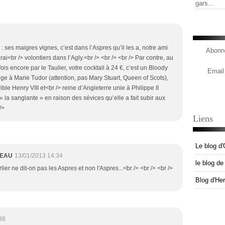
gars...
 ses maigres vignes, c’est dans l’Aspres qu’il les a, notre ami
Abonne
ai<br /> volontiers dans l’Agly.<br /> <br /> <br /> Par contre, au
ois encore par le Taulier, votre cocktail à 24 €, c’est un Bloody
Email
uge à Marie Tudor (attention, pas Mary Stuart, Queen of Scots),
rible Henry VIII et<br /> reine d’Angleterre unie à Philippe II
la sanglante » en raison des sévices qu’elle a fait subir aux
/>
Liens
Le blog d'
MEAU
13/01/2013 14:34
le blog d
lier ne dit-on pas les Aspres et non l'Aspres...<br /> <br /> <br />
Blog d'He
38