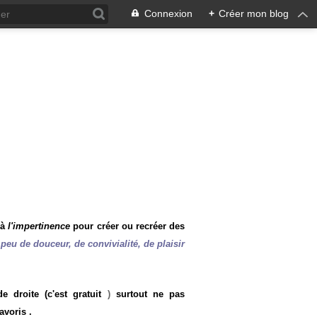
Connexion
+
Créer mon blog
 à
l'impertinence
pour créer ou recréer des
peu de douceur, de convivialité, de plaisir
 droite (c'est gratuit
)
surtout ne pas
avoris .