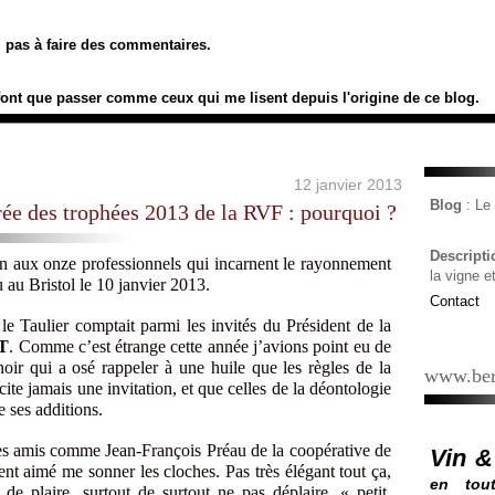
ez pas à faire des commentaires.
font que passer comme ceux qui me lisent depuis l'origine de ce blog.
12 janvier 2013
Blog
: L
irée des trophées 2013 de la RVF : pourquoi ?
Descript
n aux onze professionnels qui incarnent le rayonnement
la vigne e
u au Bristol le 10 janvier 2013.
Contact
 le Taulier comptait parmi les invités du Président de la
T
. Comme c’est étrange cette année j’avions point eu de
 noir qui a osé rappeler à une huile que les règles de la
www.ber
ite jamais une invitation, et que celles de la déontologie
e ses additions.
des amis comme Jean-François Préau de la coopérative de
Vin &
ent aimé me sonner les cloches. Pas très élégant tout ça,
en tout
st de plaire, surtout de surtout ne pas déplaire, « petit