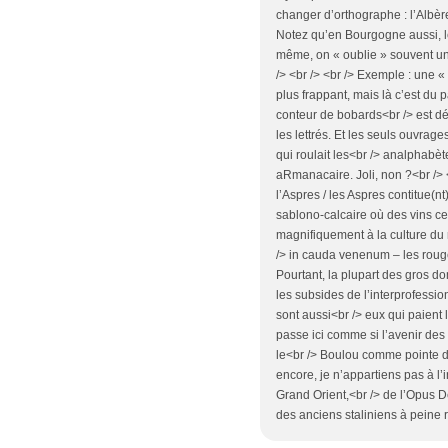
changer d’orthographe : l’Albère
Notez qu’en Bourgogne aussi, le
même, on « oublie » souvent u
/> <br /> <br /> Exemple : une «
plus frappant, mais là c’est du 
conteur de bobards<br /> est dés
les lettrés. Et les seuls ouvrage
qui roulait les<br /> analphabète
aRmanacaire. Joli, non ?<br /> <
l’Aspres / les Aspres contitue(n
sablono-calcaire où des vins cer
magnifiquement à la culture du m
/> in cauda venenum – les rouge
Pourtant, la plupart des gros 
les subsides de l’interprofession
sont aussi<br /> eux qui paient 
passe ici comme si l’avenir des 
le<br /> Boulou comme pointe d
encore, je n’appartiens pas à l’i
Grand Orient,<br /> de l’Opus De
des anciens staliniens à peine 