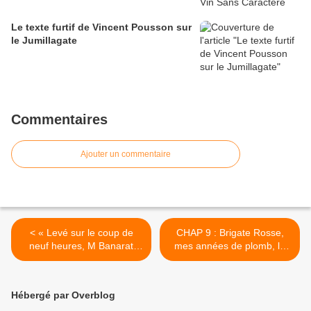
Le texte furtif de Vincent Pousson sur
le Jumillagate
Commentaires
Ajouter un commentaire
< « Levé sur le coup de
CHAP 9 : Brigate Rosse,
neuf heures, M Banarat
mes années de plomb, le
commence se traiter par
vieux monde offrait ses
deux ou trois chopines de
beaux restes, comme une
vin blanc. »
pute fatiguée encore
Hébergé par Overblog
affriolante, aux nouveaux