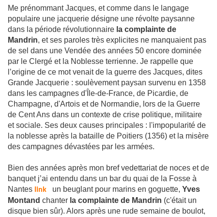
Me prénommant Jacques, et comme dans le langage
populaire une jacquerie désigne une révolte paysanne
dans la période révolutionnaire
la complainte de
Mandrin
, et ses paroles très explicites ne manquaient pas
de sel dans une Vendée des années 50 encore dominée
par le Clergé et la Noblesse terrienne. Je rappelle que
l’origine de ce mot venait de la guerre des Jacques, dites
Grande Jacquerie : soulèvement paysan survenu en 1358
dans les campagnes d'Île-de-France, de Picardie, de
Champagne, d'Artois et de Normandie, lors de la Guerre
de Cent Ans dans un contexte de crise politique, militaire
et sociale. Ses deux causes principales : l'impopularité de
la noblesse après la bataille de Poitiers (1356) et la misère
des campagnes dévastées par les armées.
Bien des années après mon bref vedettariat de noces et de
banquet j’ai entendu dans un bar du quai de la Fosse à
Nantes
un beuglant pour marins en goguette,
Yves
link
Montand
chanter
la complainte de Mandrin
(c'était un
disque bien sûr). Alors après une rude semaine de boulot,