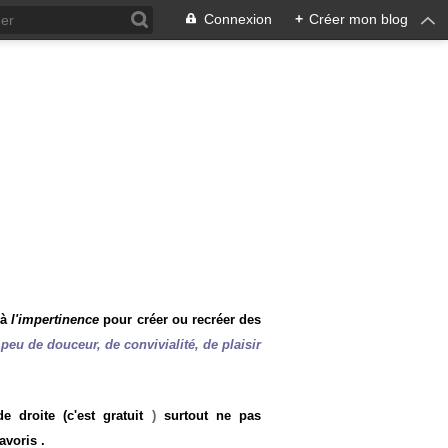
Connexion
+
Créer mon blog
 à
l'impertinence
pour créer ou recréer des
peu de douceur, de convivialité, de plaisir
 droite (c'est gratuit
)
surtout ne pas
avoris .