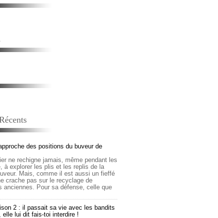
s
 Récents
approche des positions du buveur de
lier ne rechigne jamais, même pendant les
 à explorer les plis et les replis de la
buveur. Mais, comme il est aussi un fieffé
 ne crache pas sur le recyclage de
s anciennes. Pour sa défense, celle que
son 2 : il passait sa vie avec les bandits
lle lui dit fais-toi interdire !