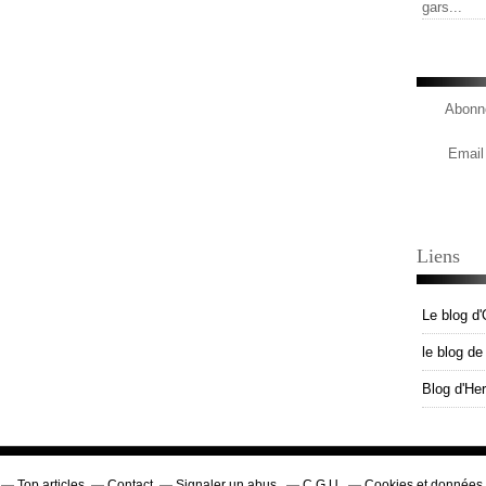
gars...
Abonne
Email
Liens
Le blog d'
le blog d
Blog d'He
Top articles
Contact
Signaler un abus
C.G.U.
Cookies et données