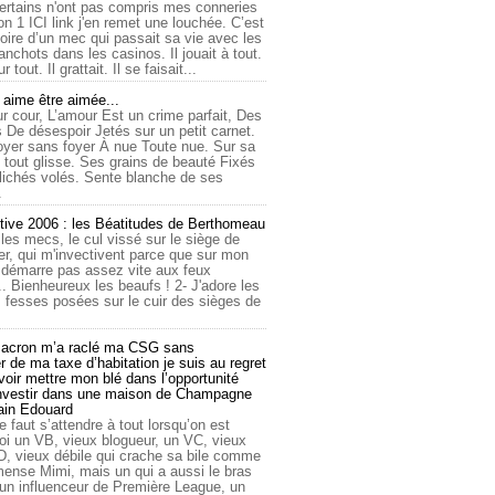
ertains n'ont pas compris mes conneries
on 1 ICI link j'en remet une louchée. C’est
toire d’un mec qui passait sa vie avec les
nchots dans les casinos. Il jouait à tout.
ur tout. Il grattait. Il se faisait...
ime être aimée...
r cour, L’amour Est un crime parfait, Des
 De désespoir Jetés sur un petit carnet.
oyer sans foyer À nue Toute nue. Sur sa
 tout glisse. Ses grains de beauté Fixés
lichés volés. Sente blanche de ses
.
tive 2006 : les Béatitudes de Berthomeau
 les mecs, le cul vissé sur le siège de
er, qui m'invectivent parce que sur mon
e démarre pas assez vite aux feux
... Bienheureux les beaufs ! 2- J'adore les
 fesses posées sur le cuir des sièges de
cron m’a raclé ma CSG sans
 de ma taxe d’habitation je suis au regret
oir mettre mon blé dans l’opportunité
investir dans une maison de Champagne
lain Edouard
le faut s’attendre à tout lorsqu’on est
 un VB, vieux blogueur, un VC, vieux
D, vieux débile qui crache sa bile comme
mmense Mimi, mais un qui a aussi le bras
 un influenceur de Première League, un