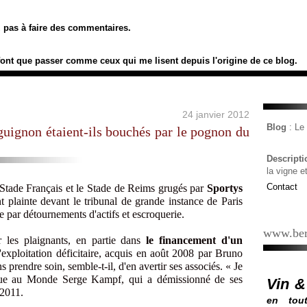
ez pas à faire des commentaires.
font que passer comme ceux qui me lisent depuis l'origine de ce blog.
24 janvier 2012
Blog
: L
guignon étaient-ils bouchés par le pognon du
Descript
la vigne e
Contact
Stade Français et le Stade de Reims grugés par
Sportys
t plainte devant le tribunal de grande instance de Paris
 par détournements d'actifs et escroquerie.
www.ber
 les plaignants, en partie dans
le financement d'un
'exploitation déficitaire, acquis en août 2008 par Bruno
s prendre soin, semble-t-il, d'en avertir ses associés. « Je
ique au Monde Serge Kampf, qui a démissionné de ses
Vin &
 2011.
en tout