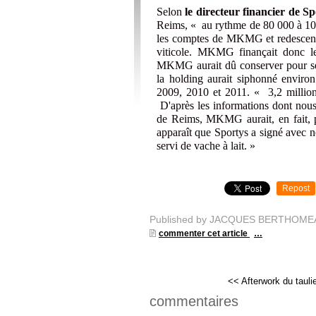
Selon
le directeur financier de Sp
Reims, « au rythme de 80 000 à 100
les comptes de MKMG et redescend
viticole. MKMG finançait donc l
MKMG aurait dû conserver pour ses 
la holding aurait siphonné enviro
2009, 2010 et 2011. « 3,2 million
D'après les informations dont nous 
de Reims, MKMG aurait, en fait, p
apparaît que Sportys a signé avec n
servi de vache à lait. »
Repost
Published by JACQUES BERTHOME
commenter cet article
…
<< Afterwork du taulie
commentaires