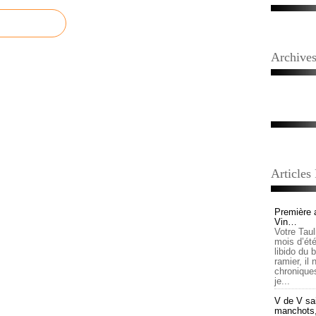
Archive
Articles
Première 
Vin…
Votre Tau
mois d’été,
libido du 
ramier, il
chronique
je...
V de V sai
manchots, e