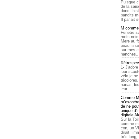
Puisque c
de la sais
donc l’his
bandits ma
Il pariait s
M comme a
Fenêtre su
mots noirs
Mère au f
peau lisse
sur mes c
hanches..
Rétrospec
1- J'adore
leur scoot
vélo je n
tricolores
nanas, les
leur...
Comme Ma
m’exonérer
de ne pouv
unique d'
digitale A
Sur la Toi
comme moi
con, un V
dirait l’i
très long,