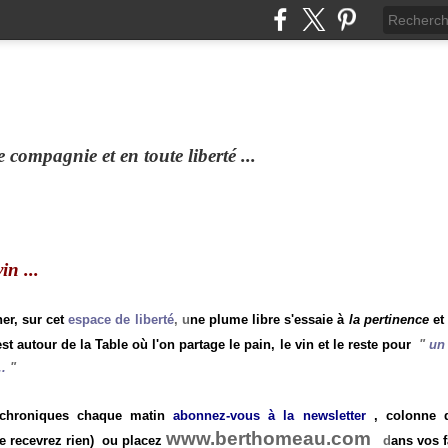
compagnie et en toute liberté ...
n ...
ner, sur cet
espace de liberté
, u
ne plume libre s'essaie à
la pertinence
et
st autour de la Table où l'on partage le pain, le vin et le reste pour
"
un 
.
"
 chroniques chaque matin
abonnez-vous à la newsletter
, colonne de
www.berthomeau.com
e recevrez rien)
ou placez
d
ans vos f