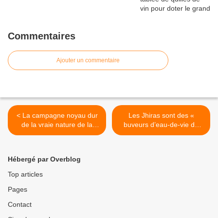
Commentaires
Ajouter un commentaire
< La campagne noyau dur
Les Jhiras sont des «
de la vraie nature de la
buveurs d’eau-de-vie de
France : réflexion d’un
singe » dixit les marins de
Taulier passé du vin au
la Chaume grands
lait…
amateurs de sobriquets
Hébergé par Overblog
mais H.Vincenot a sa
propre version >
Top articles
Pages
Contact