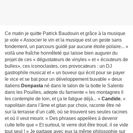
Ce matin je quitte Patrick Baudouin et grâce à la musique
je vole « Associer le vin et la musique est un geste sans
fondement, un parcours guidé par aucune étoile polaire... »
voilà une fraîche honnêteté qui laisse bien augurer du
projet de ces « dégustateurs de vinyles » et « écouteurs de
bulles», ces iconoclastes, ces provocateurs : un DJ
gastrophile musical et « un buveur qui écrit pour se payer
le vice et se bat pour un développement buvable » deux
italiens
Donpasta
né dans le talon de la botte le Salento
dans les Pouilles, adepte du farniente « les montagnes il
les contemple de loin, et ça le fatigue déjà... »
Candide
, «
napolitain dans l’âme et gitan par choix, raconte être né
sur la terrasse d’un café, où se trouvent ses seules racines
et où il veut mourir. » Des phrases appelées à devenir
culte telle que « Et surtout, le verre doit être troué, il se vide
tout seul ! » Je partage avec eux la même philosophie sur