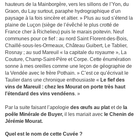
hauteurs de la Mainborgère, vers les sillons de l’Yon, du
Graon, du Lay surtout, paraphe hydrographique d’un
paysage à la fois sincère et altier. » Plus au sud s’étend la
plaine de Luçon (siège de l’évêché le plus crotté de
France cher à Richelieu) puis le marais poitevin. Neuf
communes pour ce fief : au nord Saint Florent-des-Bois,
Chaillé-sous-les-Ormeaux, Château Guibert, Le Tablier,
Rosnay ; au sud Mareuil « la capitale du royaume », La
Couture, Champ-Saint-Père et Corpe. Cette énumération
sonne à mes oreilles comme une leçon de géographie de
la Vendée avec le frère Pothain. » C’est ce qu’écrivait le
Taulier dans une chronique enthousiaste «
Le fief des
vins de Mareuil : chez les Mourat on porte très haut
l’étendard des vins vendéens
. »
Par la suite faisant l’apologie
des œufs au plat
et de
la
poêle Minérale de Buyer,
il les mariait avec
le Chenin de
Jérémie Mourat.
Quel est le nom de cette Cuvée ?