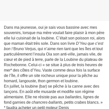
Dans ma jeunesse, oui je sais vous bassine avec mes
souvenirs, lorsque ma mère voulait faire plaisir à mon père
elle lui cuisinait de la loubine. C’était son poisson roi, alors
que maman était très sole. Dans son livre
D’Yeu que c’est
bon !
Bruno Verjus, qui n’aime rien tant que les îles et tout
particulièrement l’insula Oia son anti-ville, jamais vile, de
cœur et de pied à terre, parle de la Loubine du plateau de
Rochebonne. Celui-ci « se situe à plus de trois heures de
mer* des côtes d’Yeu. Vaste comme deux fois la surface
de l’île, il offre un site rocheux unique pour la pêche au
homard, langouste, thon germon et loubine.
En juillet, la loubine (bar) se pêche à la canne avec des
lançons. En août elle musarde et modifie son régime
alimentaire. Elle ne résiste pas aux
ballardes
, lignes de
fond garnies de
chancres-ballants
, petits crabes blancs. »
* faudra acheter un petit moteur Denis