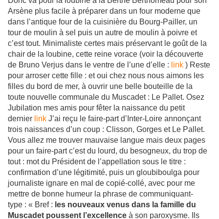
Donc va pour la loubine à la Berthe Berthomeau pour son
Arsène plus facile à préparer dans un four moderne que
dans l’antique four de la cuisinière du Bourg-Pailler, un
tour de moulin à sel puis un autre de moulin à poivre et
c’est tout. Minimaliste certes mais préservant le goût de la
chair de la loubine, cette reine vorace (voir la découverte
de Bruno Verjus dans le ventre de l’une d’elle :
link
) Reste
pour arroser cette fille : et oui chez nous nous aimons les
filles du bord de mer, à ouvrir une belle bouteille de la
toute nouvelle communale du Muscadet : Le Pallet. Osez
Jubilation mes amis pour fêter la naissance du petit
dernier
link
J’ai reçu le faire-part d’Inter-Loire annonçant
trois naissances d’un coup : Clisson, Gorges et Le Pallet.
Vous allez me trouver mauvaise langue mais deux pages
pour un faire-part c’est du lourd, du besogneux, du trop de
tout : mot du Président de l’appellation sous le titre :
confirmation d’une légitimité, puis un gloubiboulga pour
journaliste ignare en mal de copié-collé, avec pour me
mettre de bonne humeur la phrase de communiquant-
type : «
Bref :
les nouveaux venus dans la famille du
Muscadet poussent l’excellence
à son paroxysme. Ils