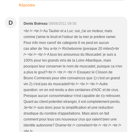
Répondre
D
Denis Boireau
08/08/2011 09:56
<br /> <br /> Au Taulier et a Luc: oui, j'ai un moteur, mais
comme j'aime le bruit et l'odeur de la mer je prefere ramer.
Pour info mon canot' de categorie 6 ne peut en aucun
cas aller de Yeu a<br /> Richebonne (presque 20 miles!)<br
/> <br /> <br /> A tous les amoureux du Muscadet: je suis a
100% pour les grands vins de la Loire-Atlantique, mais
pourquoi leur conserver le nom de muscadet, puisque ca n'en
a plus le gout?<br /> <br /> <br /> Essayez le Clisson de
Bruno Cormerais pour etre convaincus que 1) c'est un grand
vin 2) c'est pas du muscadet!<br /> <br /> <br /> Autre
question: on en est rendu a des centaines d'AOC et de crus.
Presque aucun consommateur n'est capable de s'y retrouver.
Quant au client potentiel etranger, il est completement perdu.
Je<br /> suis donc pour la simplification et une reduction
drastique du nombre d'appellations. Mais alors on fait
comment pour tous ces nouveaux crus qui valent bien une
identite autonome? Drame<br /> cornelien!<br /> <br /> <br />
<br />