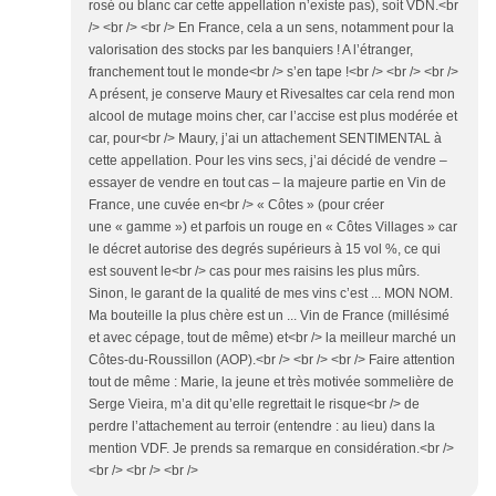
rosé ou blanc car cette appellation n’existe pas), soit VDN.<br
/> <br /> <br /> En France, cela a un sens, notamment pour la
valorisation des stocks par les banquiers ! A l’étranger,
franchement tout le monde<br /> s’en tape !<br /> <br /> <br />
A présent, je conserve Maury et Rivesaltes car cela rend mon
alcool de mutage moins cher, car l’accise est plus modérée et
car, pour<br /> Maury, j’ai un attachement SENTIMENTAL à
cette appellation. Pour les vins secs, j’ai décidé de vendre –
essayer de vendre en tout cas – la majeure partie en Vin de
France, une cuvée en<br /> « Côtes » (pour créer
une « gamme ») et parfois un rouge en « Côtes Villages » car
le décret autorise des degrés supérieurs à 15 vol %, ce qui
est souvent le<br /> cas pour mes raisins les plus mûrs.
Sinon, le garant de la qualité de mes vins c’est ... MON NOM.
Ma bouteille la plus chère est un ... Vin de France (millésimé
et avec cépage, tout de même) et<br /> la meilleur marché un
Côtes-du-Roussillon (AOP).<br /> <br /> <br /> Faire attention
tout de même : Marie, la jeune et très motivée sommelière de
Serge Vieira, m’a dit qu’elle regrettait le risque<br /> de
perdre l’attachement au terroir (entendre : au lieu) dans la
mention VDF. Je prends sa remarque en considération.<br />
<br /> <br /> <br />