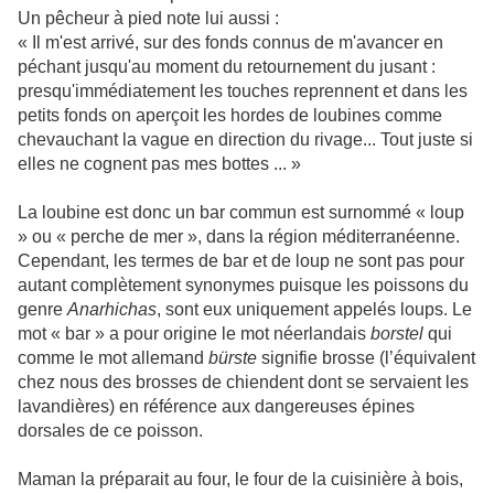
Un pêcheur à pied note lui aussi :
« Il m'est arrivé, sur des fonds connus de m'avancer en
péchant jusqu'au moment du retournement du jusant :
presqu'immédiatement les touches reprennent et dans les
petits fonds on aperçoit les hordes de loubines comme
chevauchant la vague en direction du rivage... Tout juste si
elles ne cognent pas mes bottes ... »
La loubine est donc un bar commun est surnommé « loup
» ou « perche de mer », dans la région méditerranéenne.
Cependant, les termes de bar et de loup ne sont pas pour
autant complètement synonymes puisque les poissons du
genre
Anarhichas
, sont eux uniquement appelés loups. Le
mot « bar » a pour origine le mot néerlandais
borstel
qui
comme le mot allemand
bürste
signifie brosse (l’équivalent
chez nous des brosses de chiendent dont se servaient les
lavandières) en référence aux dangereuses épines
dorsales de ce poisson.
Maman la préparait au four, le four de la cuisinière à bois,