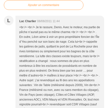
Ajouter un commentaire
L
Luc Charlier
08/08/2011 11:44
<br /> <br /> Je te rassure, Denis. Avec le moteur, ma partie de
pêche n’aurait pas eu le même charme.<br /> <br /> <br /> .
En outre, Léon aime à voir un gros propriétaire foncier de l’Île
d’Yeu penché sur son banc de nage. Cela lui<br /> rappelle
les galères de jadis, quittant le port de La Rochelle pour des
rives lointaines ou simplement pour les bagnes de la côte
vendéenne. La lutte des classes existe toujours, mais la<br />
stratification a changé : nous sommes de plus en plus
nombreux à être les esclaves de possédants en nombre de
plus en plus restreint. On finira bien par les avoir .... pour
mettre d’autres<br /> maîtres à leur place !<br /> <br /> <br /> .
Autre sujet : j’ai revendiqué au fil des ans les appellations
suivantes : Vin de Table (millésimé depuis 2009), Vin de<br />
France (millésimé ou non, avec ou sans mention du cépage),
Vin de Pays (avec cépage), Côtes et Côtes Villages (AOP,
anciennes AOC), VDN Maury et VDN Rivesaltes. Or, tout mon
vignoble pourrait<br /> revendiquer soit CDR Villages (sauf