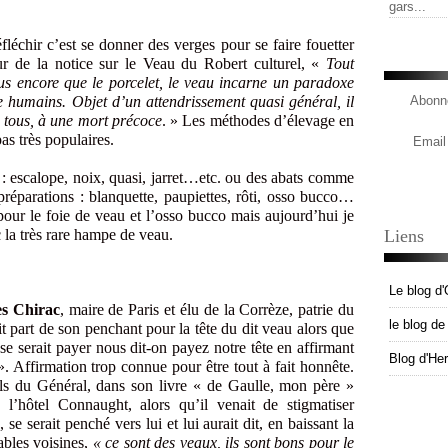
gars...
léchir c’est se donner des verges pour se faire fouetter
ur de la notice sur le Veau du Robert culturel, «
Tout
us encore que le porcelet, le veau incarne un paradoxe
sie humains. Objet d’un attendrissement quasi général, il
Abonne
e tous, à une mort précoce
. » Les méthodes d’élevage en
as très populaires.
Email
 : escalope, noix, quasi, jarret…etc. ou des abats comme
réparations : blanquette, paupiettes, rôti, osso bucco…
 pour le foie de veau et l’osso bucco mais aujourd’hui je
 la très rare hampe de veau.
Liens
Le blog d'
s Chirac
, maire de Paris et élu de la Corrèze, patrie du
le blog d
t part de son penchant pour la tête du dit veau alors que
 se serait payer nous dit-on payez notre tête en affirmant
Blog d'He
». Affirmation trop connue pour être tout à fait honnête.
fils du Général, dans son livre « de Gaulle, mon père »
 l’hôtel Connaught, alors qu’il venait de stigmatiser
se serait penché vers lui et lui aurait dit, en baissant la
ables voisines,
« ce sont des veaux, ils sont bons pour le