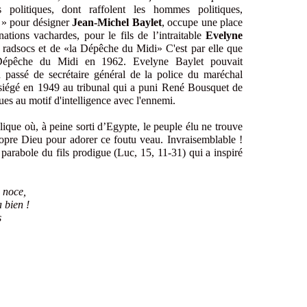
 politiques, dont raffolent les hommes politiques,
e » pour désigner
Jean-Michel Baylet
, occupe une place
tions vachardes, pour le fils de l’intraitable
Evelyne
 radsocs et de «la Dépêche du Midi» C'est par elle que
Dépêche du Midi en 1962. Evelyne Baylet pouvait
n passé de secrétaire général de la police du maréchal
 siégé en 1949 au tribunal qui a puni René Bousquet de
ues au motif d'intelligence avec l'ennemi.
lique où, à peine sorti d’Egypte, le peuple élu ne trouve
opre Dieu pour adorer ce foutu veau. Invraisemblable !
parabole du fils prodigue (Luc, 15, 11-31) qui a inspiré
a noce,
a bien !
s