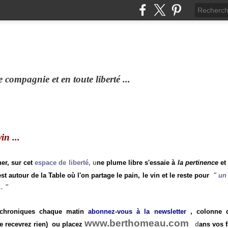
compagnie et en toute liberté ...
n ...
ner, sur cet
espace de liberté
, u
ne plume libre s'essaie à
la pertinence
et
st autour de la Table où l'on partage le pain, le vin et le reste pour
"
un 
.
"
 chroniques chaque matin
abonnez-vous à la newsletter
, colonne de
www.berthomeau.com
e recevrez rien)
ou placez
d
ans vos f