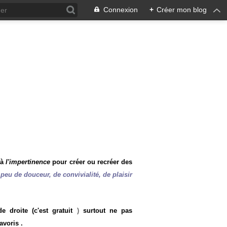
Connexion
+
Créer mon blog
 à
l'impertinence
pour créer ou recréer des
peu de douceur, de convivialité, de plaisir
 droite (c'est gratuit
)
surtout ne pas
avoris .