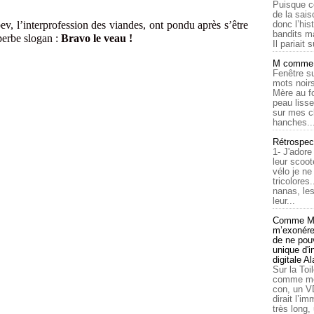
Puisque c
de la sais
ev, l’interprofession des viandes, ont pondu après s’être
donc l’his
bandits ma
perbe slogan :
Bravo le veau !
Il pariait s
M comme a
Fenêtre su
mots noirs
Mère au f
peau lisse
sur mes c
hanches..
Rétrospec
1- J'adore
leur scoot
vélo je n
tricolores
nanas, les
leur...
Comme Ma
m’exonérer
de ne pouv
unique d'
digitale A
Sur la Toi
comme moi
con, un V
dirait l’i
très long,