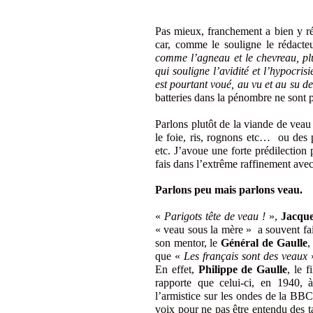
Pas mieux, franchement a bien y réf
car, comme le souligne le rédacte
comme l’agneau et le chevreau, pl
qui souligne l’avidité et l’hypocri
est pourtant voué, au vu et au su d
batteries dans la pénombre ne sont p
Parlons plutôt de la viande de veau
le foie, ris, rognons etc… ou des p
etc. J’avoue une forte prédilection
fais dans l’extrême raffinement avec
Parlons peu mais parlons veau.
«
Parigots tête de veau !
»,
Jacque
« veau sous la mère » a souvent fai
son mentor, le
Général de Gaulle
,
que «
Les français sont des veaux
En effet,
Philippe de Gaulle
, le 
rapporte que celui-ci, en 1940, à
l’armistice sur les ondes de la BBC, 
voix pour ne pas être entendu des t