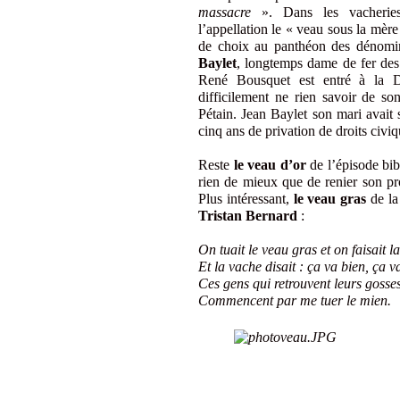
massacre
». Dans les vacheries
l’appellation le « veau sous la mèr
de choix au panthéon des dénomina
Baylet
, longtemps dame de fer des
René Bousquet est entré à la 
difficilement ne rien savoir de so
Pétain. Jean Baylet son mari avait
cinq ans de privation de droits civiq
Reste
le veau d’or
de l’épisode bib
rien de mieux que de renier son pr
Plus intéressant,
le veau gras
de la 
Tristan Bernard
:
On tuait le veau gras et on faisait l
Et la vache disait : ça va bien, ça v
Ces gens qui retrouvent leurs gosse
Commencent par me tuer le mien.