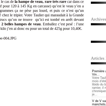
t le cas de
la hampe de veau, rare très rare
car dans ce
if pour 120 à 145 Kg en carcasse) qu’est le veau y’en a
 grammes ça ne pèse pas lourd, et puis ce n’est qu’un
 chez le tripier. Votre Taulier qui maraudait à la Grande
Archive
rucs qu’on ne trouve qu’ici est tombé en arrêt devant
t
2 belles hampes de veau
. Emballez c’est pesé : l’une
e kilo j’en ai donc eu pour un total de 425g pour 10,40€.
Articles
Première 
Vin…
Votre Tau
mois d’été,
libido du 
ramier, il
chronique
je...
V de V sai
manchots, e