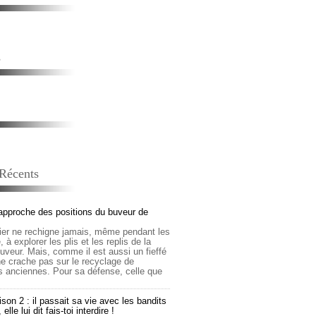
s
 Récents
approche des positions du buveur de
lier ne rechigne jamais, même pendant les
 à explorer les plis et les replis de la
buveur. Mais, comme il est aussi un fieffé
 ne crache pas sur le recyclage de
s anciennes. Pour sa défense, celle que
son 2 : il passait sa vie avec les bandits
lle lui dit fais-toi interdire !