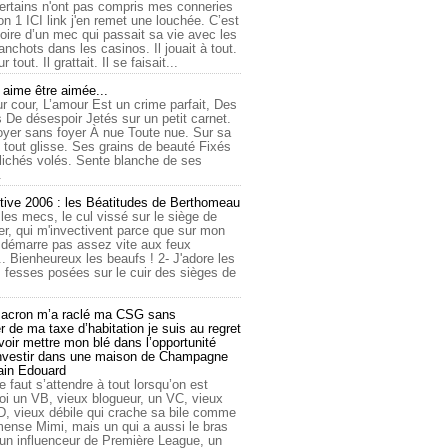
ertains n'ont pas compris mes conneries
on 1 ICI link j'en remet une louchée. C’est
toire d’un mec qui passait sa vie avec les
nchots dans les casinos. Il jouait à tout.
ur tout. Il grattait. Il se faisait...
ime être aimée...
r cour, L’amour Est un crime parfait, Des
 De désespoir Jetés sur un petit carnet.
oyer sans foyer À nue Toute nue. Sur sa
 tout glisse. Ses grains de beauté Fixés
lichés volés. Sente blanche de ses
.
tive 2006 : les Béatitudes de Berthomeau
 les mecs, le cul vissé sur le siège de
er, qui m'invectivent parce que sur mon
e démarre pas assez vite aux feux
... Bienheureux les beaufs ! 2- J'adore les
 fesses posées sur le cuir des sièges de
cron m’a raclé ma CSG sans
 de ma taxe d’habitation je suis au regret
oir mettre mon blé dans l’opportunité
investir dans une maison de Champagne
lain Edouard
le faut s’attendre à tout lorsqu’on est
 un VB, vieux blogueur, un VC, vieux
D, vieux débile qui crache sa bile comme
mmense Mimi, mais un qui a aussi le bras
 un influenceur de Première League, un