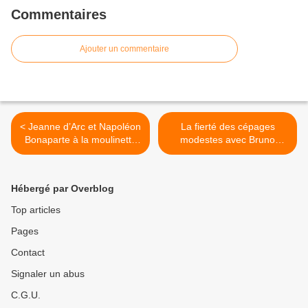
Commentaires
Ajouter un commentaire
< Jeanne d’Arc et Napoléon
La fierté des cépages
Bonaparte à la moulinette
modestes avec Bruno
Coca-Cola light
Quenioux sur France-
Culture >
Hébergé par Overblog
Top articles
Pages
Contact
Signaler un abus
C.G.U.