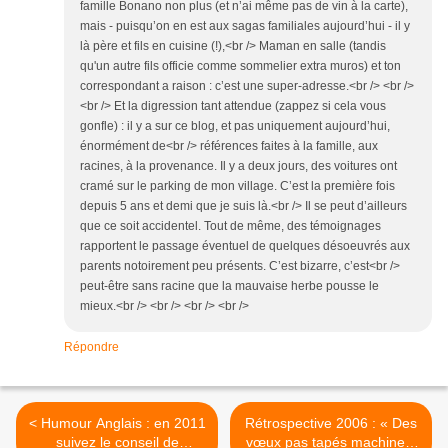
famille Bonano non plus (et n’ai même pas de vin à la carte),
mais - puisqu’on en est aux sagas familiales aujourd’hui - il y
là père et fils en cuisine (!),<br /> Maman en salle (tandis
qu'un autre fils officie comme sommelier extra muros) et ton
correspondant a raison : c’est une super-adresse.<br /> <br />
<br /> Et la digression tant attendue (zappez si cela vous
gonfle) : il y a sur ce blog, et pas uniquement aujourd’hui,
énormément de<br /> références faites à la famille, aux
racines, à la provenance. Il y a deux jours, des voitures ont
cramé sur le parking de mon village. C’est la première fois
depuis 5 ans et demi que je suis là.<br /> Il se peut d’ailleurs
que ce soit accidentel. Tout de même, des témoignages
rapportent le passage éventuel de quelques désoeuvrés aux
parents notoirement peu présents. C’est bizarre, c’est<br />
peut-être sans racine que la mauvaise herbe pousse le
mieux.<br /> <br /> <br /> <br />
Répondre
< Humour Anglais : en 2011
Rétrospective 2006 : « Des
suivez le conseil de
vœux pas tapés machine...