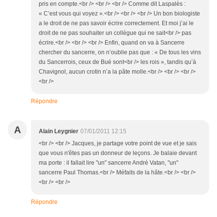
pris en compte.<br /> <br /> <br /> Comme dit Laspalès :
« C’est vous qui voyez ».<br /> <br /> <br /> Un bon biologiste
a le droit de ne pas savoir écrire correctement. Et moi j’ai le
droit de ne pas souhaiter un collègue qui ne sait<br /> pas
écrire.<br /> <br /> <br /> Enfin, quand on va à Sancerre
chercher du sancerre, on n’oublie pas que : « De tous les vins
du Sancerrois, ceux de Bué sont<br /> les rois », tandis qu’à
Chavignol, aucun crotin n’a la pâte molle.<br /> <br /> <br />
<br />
Répondre
A
Alain Leygnier
07/01/2011 12:15
<br /> <br /> Jacques, je partage votre point de vue et je sais
que vous n'êtes pas un donneur de leçons. Je balaie devant
ma porte : il fallait lire "un" sancerre André Vatan, "un"
sancerre Paul Thomas.<br /> Méfaits de la hâte.<br /> <br />
<br /> <br />
Répondre