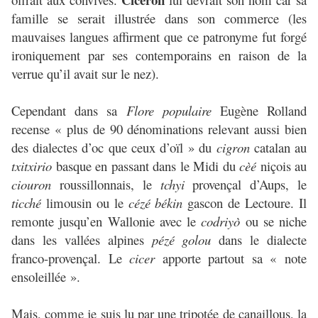
famille se serait illustrée dans son commerce (les
mauvaises langues affirment que ce patronyme fut forgé
ironiquement par ses contemporains en raison de la
verrue qu’il avait sur le nez).
Cependant dans sa
Flore populaire
Eugène Rolland
recense « plus de 90 dénominations relevant aussi bien
des dialectes d’oc que ceux d’oïl » du
cigron
catalan au
txitxirio
basque en passant dans le Midi du
cèé
niçois au
ciouron
roussillonnais, le
tchyi
provençal d’Aups, le
ticché
limousin ou le
cézé békin
gascon de Lectoure. Il
remonte jusqu’en Wallonie avec le
codriyò
ou se niche
dans les vallées alpines
pézé golou
dans le dialecte
franco-provençal. Le
cicer
apporte partout sa « note
ensoleillée ».
Mais, comme je suis lu par une tripotée de canaillous, la