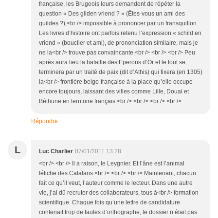
française, les Brugeois leurs demandent de répéter la
question « Des gilden vriend ? » (Êtes-vous un ami des
guildes ?),<br /> impossible à prononcer par un fransquillon.
Les livres d’histoire ont parfois retenu l’expression « schild en
vriend » (bouclier et ami), de prononciation similaire, mais je
ne la<br /> trouve pas convaincante.<br /> <br /> <br /> Peu
après aura lieu la bataille des Eperons d’Or et le tout se
terminera par un traité de paix (dit d’Athis) qui fixera (en 1305)
la<br /> frontière belgo-française à la place qu’elle occupe
encore toujours, laissant des villes comme Lille, Douai et
Béthune en territoire français.<br /> <br /> <br /> <br />
Répondre
L
Luc Charlier
07/01/2011 13:28
<br /> <br /> Il a raison, le Leygnier. Et l’âne est l’animal
fétiche des Catalans.<br /> <br /> <br /> Maintenant, chacun
fait ce qu’il veut, l’auteur comme le lecteur. Dans une autre
vie, j’ai dû recruter des collaborateurs, tous à<br /> formation
scientifique. Chaque fois qu’une lettre de candidature
contenait trop de fautes d’orthographe, le dossier n’était pas