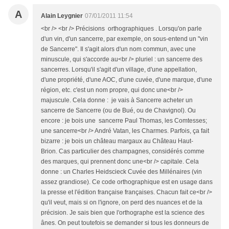
A
Alain Leygnier
07/01/2011 11:54
<br /> <br /> Précisions orthographiques . Lorsqu'on parle
d'un vin, d'un sancerre, par exemple, on sous-entend un "vin
de Sancerre". Il s'agit alors d'un nom commun, avec une
minuscule, qui s'accorde au<br /> pluriel : un sancerre des
sancerres. Lorsqu'il s'agit d'un village, d'une appellation,
d'une propriété, d'une AOC, d'une cuvée, d'une marque, d'une
région, etc. c'est un nom propre, qui donc une<br />
majuscule. Cela donne : je vais à Sancerre acheter un
sancerre de Sancerre (ou de Bué, ou de Chavignol). Ou
encore : je bois une sancerre Paul Thomas, les Comtesses;
une sancerre<br /> André Vatan, les Charmes. Parfois, ça fait
bizarre : je bois un château margaux au Château Haut-
Brion. Cas particulier des champagnes, considérés comme
des marques, qui prennent donc une<br /> capitale. Cela
donne : un Charles Heidscieck Cuvée des Millénaires (vin
assez grandiose). Ce code orthographique est en usage dans
la presse et l'édition française françaises. Chacun fait ce<br />
qu'il veut, mais si on l'ignore, on perd des nuances et de la
précision. Je sais bien que l'orthographe est la science des
ânes. On peut toutefois se demander si tous les donneurs de