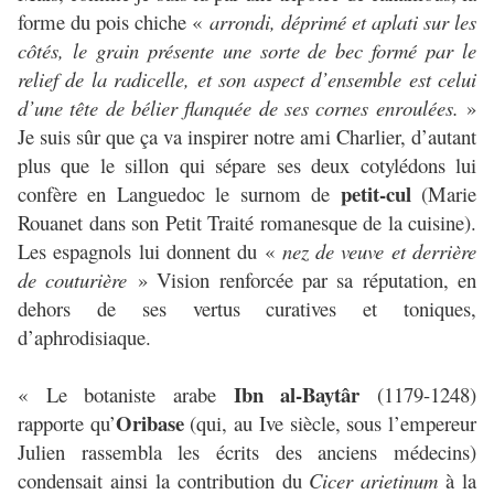
forme du pois chiche «
arrondi, déprimé et aplati sur les
côtés, le grain présente une sorte de bec formé par le
relief de la radicelle, et son aspect d’ensemble est celui
d’une tête de bélier flanquée de ses cornes enroulées.
»
Je suis sûr que ça va inspirer notre ami Charlier, d’autant
plus que le sillon qui sépare ses deux cotylédons lui
petit-cul
confère en Languedoc le surnom de
(Marie
Rouanet dans son Petit Traité romanesque de la cuisine).
Les espagnols lui donnent du «
nez de veuve et derrière
de couturière
» Vision renforcée par sa réputation, en
dehors de ses vertus curatives et toniques,
d’aphrodisiaque.
Ibn al-Baytâr
« Le botaniste arabe
(1179-1248)
Oribase
rapporte qu’
(qui, au Ive siècle, sous l’empereur
Julien rassembla les écrits des anciens médecins)
condensait ainsi la contribution du
Cicer arietinum
à la