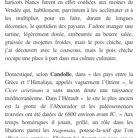
haricots blancs furent en effet confiées aux moines de
Vendée qui, habilement, parvinrent à les acclimater et à
les multiplier, pour en faire, durant de longues
décennies, le quotidien des paysans. J’adore manger une
tartine, légèrement dorée, embeurrée au beurre salée,
graissée de mojettes froides, mais le pois chiche, que
j’ai découvert avec le couscous, mais le pois chiche
occupe une place à part dans ma culture culinaire.
Candolle
Domestiqué, selon
, dans « des pays entre la
Grèce et l’Himalaya, appelés vaguement l’Orient », le
Cicer arietinum
a sans aucun doute une naissance
méditerranéenne. Dans l’Hérault « le site le plus ancien
est la grotte de l’Abeurador et les paléosemences
trouvées ont été datées de 6800 environ avant JC. » Aux
temps homériques il jouait, grillé, un rôle dans les
libations parmi les
tragemata,
pousse-la-soif que l’on
Cicéron
offrait aux convives.
lui devrait son nom car sa