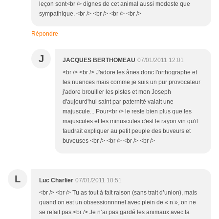
leçon sont<br /> dignes de cet animal aussi modeste que
sympathique. <br /> <br /> <br /> <br />
Répondre
J
JACQUES BERTHOMEAU
07/01/2011 12:01
<br /> <br /> J'adore les ânes donc l'orthographe et
les nuances mais comme je suis un pur provocateur
j'adore brouiller les pistes et mon Joseph
d'aujourd'hui saint par paternité valait une
majuscule... Pour<br /> le reste bien plus que les
majuscules et les minuscules c'est le rayon vin qu'il
faudrait expliquer au petit peuple des buveurs et
buveuses <br /> <br /> <br /> <br />
L
Luc Charlier
07/01/2011 10:51
<br /> <br /> Tu as tout à fait raison (sans trait d’union), mais
quand on est un obsessionnnnel avec plein de « n », on ne
se refait pas.<br /> Je n’ai pas gardé les animaux avec la