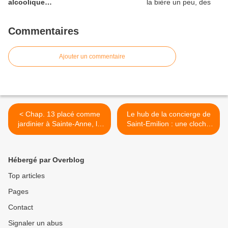
alcoolique…
Commentaires
Ajouter un commentaire
< Chap. 13 placé comme
Le hub de la concierge de
jardinier à Sainte-Anne, la
Saint-Emilion : une cloche
Stasi il n’manque pas d’air
en chocolat a heurté la
le nabot speedé
vitrine de la librairie de
François des Ligneris >
Hébergé par Overblog
Top articles
Pages
Contact
Signaler un abus