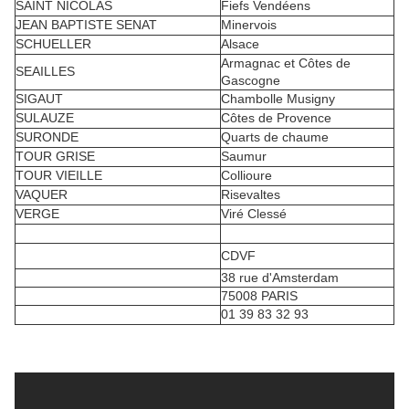
SAINT NICOLAS
Fiefs Vendéens
JEAN BAPTISTE SENAT
Minervois
SCHUELLER
Alsace
Armagnac et Côtes de
SEAILLES
Gascogne
SIGAUT
Chambolle Musigny
SULAUZE
Côtes de Provence
SURONDE
Quarts de chaume
TOUR GRISE
Saumur
TOUR VIEILLE
Collioure
VAQUER
Risevaltes
VERGE
Viré Clessé
CDVF
38 rue d'Amsterdam
75008 PARIS
01 39 83 32 93