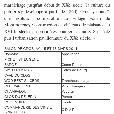
maraîchage jusqu'au début du XXe siècle (la culture du
poirier s'y développe à partir de 1860). Groslay connaît
une évolution comparable au village voisin de
Montmorency : construction de châteaux de plaisance au
XVIIIe siècle, de propriétés bourgeoises au XIXe siècle
puis l'urbanisation pavillonnaire du XXe siècle. »
SALON DE GROSLAY 15 ET 16 MARS 2014
Domaine
Appellation
PICHET ST EUGENE
BARGE
Côtes Roties
CASTEL LA ROSE
Côtes de Bourg
CAVE DU CLOS
WOD BEST SLICERS
Trancheuses à jambon
CEP D'ARGENT
Vins Etrangers
CHAMPALOU
Vouvray
CLOS DU PELERIN
Pomerol
COLOMBIERE
Fronton
COMMANDERIE DES VINS ET
C D V F
SPIRITUEUX