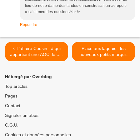
lieu-de-notre-dame-des-landes-on-construisait-un-aeroport-
a-saint-merd-les-oussines/<br />
Répondre
< L’affaire Cousin : à qui
Place aux laquais : les
appartient une AOC, le cas
nouveaux petits marquis
de l’Anjou ?
des GCC n’admettent que
la révérence >
Hébergé par Overblog
Top articles
Pages
Contact
Signaler un abus
C.G.U.
Cookies et données personnelles