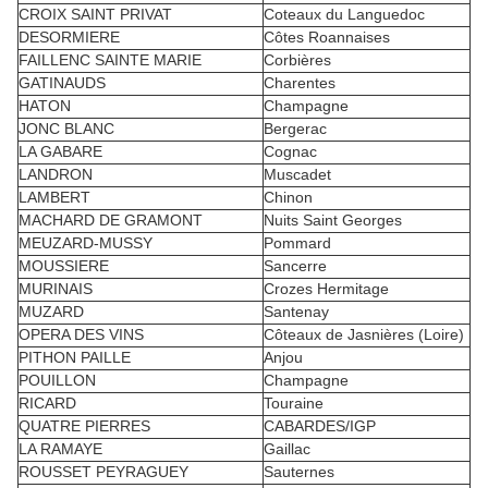
CROIX SAINT PRIVAT
Coteaux du Languedoc
DESORMIERE
Côtes Roannaises
FAILLENC SAINTE MARIE
Corbières
GATINAUDS
Charentes
HATON
Champagne
JONC BLANC
Bergerac
LA GABARE
Cognac
LANDRON
Muscadet
LAMBERT
Chinon
MACHARD DE GRAMONT
Nuits Saint Georges
MEUZARD-MUSSY
Pommard
MOUSSIERE
Sancerre
MURINAIS
Crozes Hermitage
MUZARD
Santenay
OPERA DES VINS
Côteaux de Jasnières (Loire)
PITHON PAILLE
Anjou
POUILLON
Champagne
RICARD
Touraine
QUATRE PIERRES
CABARDES/IGP
LA RAMAYE
Gaillac
ROUSSET PEYRAGUEY
Sauternes