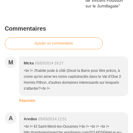
Commentaires
Ajouter un commentaire
M
Micka
05/03/2014 19:27
<br /> J'habite juste à côté (Deuil la Barre pour être précis, à
croire qu'on aime les noms capilotractés dans le Val d'Oise )!
Hormis Pithon, d'autres domaines interessants sur lesquels
s'attarder?<br />
Répondre
A
Aredius
05/03/2014 12:51
<br /> Et Saint-Merd-les-Oussines !<br /> <br /> <br />
http://saintyrieixlaperche.wordpress.com/2014/03/04/et-si-au-