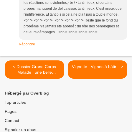
les réactions sont violentes,<br /> tant mieux; si certains
propos manquent de délicatesse, tant mieux. C'est mieux que
l'indifférence. Et tant pis si celà ne plaît pas à tout le monde.
<br /> <br /> <br /> <br /> <br /> <br /> Reste que le fond du
problème n'a jamais été abordé : du rôle des oenologues et
de leurs dérapages... <br /> <br /> <br /> <br />
Répondre
< Dossier Grand Corps
Vignette : Vignes à bâtir... >
Malade : une belle
contribution de Michel
Bettane « Beaujolais En
garde ! »
Hébergé par Overblog
Top articles
Pages
Contact
Signaler un abus