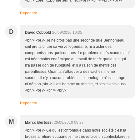
<br /> Loren't...Bonne semaine..!!<br /> <br /> <br /> <br />
Répondre
D
David Cobbold
20/09/2010 10:35
<br /> <br /> Je ne crois pas une seconde que Berthomeau
soit prêt à diluer sa verve légendaire, ni a acter des
compromissions quelconques. Le problème du "second main"
est néanmoins endémique au travail de<br /> quelqu'un qui
n'a pas le don de l'ubiquité, et il a raison de mettre ces
parenthèses. Quant à s'attaquer à des vaches, même
sacrées, il n'y a aucun problème. L'oenologue n'est ni ange,
ni démon ;<br /> il est homme ou femme, et ses clients aussi.
<br /> <br /> <br /> <br />
Répondre
M
Marco Bertossi
20/09/2010 09:27
<br /> <br /> Ce qui est chronique dans notre société c'est la
brosse à reluire et quand je me trouve face un contestataire je