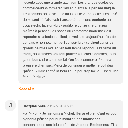
l'écoute avec une grande attention. Les grandes écoles de
commerce<br /> formatent les étudiants à la pensée unique.
Les mentors ont la science infuse et le verbe facile. Il est aisé
de se sentir à l'aise voir transporté dans une euphorie qui
trouve écho face un<br /> auditoire qui se cherche ses
maîtres à penser. Les bases du commerce moderne c'est
répondre à l'attente du client, le vrai luxe aujourd'hui c'est de
convaicre honnêtement et fidéliser<br /> ce client car si les
grands peintres avaient en leur temps répondu à l'attente du
client, nos musées seraient pauvres en chef d'oeuvres, mais
ça un bon cadre commercial s'en fout comme<br /> de sa
première chemise...Merci de continuer à gratter le poil des
"précieux ridicules" à la formule un peu trop facile....<br /> <br
/> <br /> <br />
Répondre
J
Jacques Sallé
20/09/2010 09:05
<br /> <br /> Je me joins à Michel, Hervé et bien d'autres pour
signer la pétition pour un maintien des tribulations
oenophiliques non édulcorées de Jacques Berthomeau. Et si