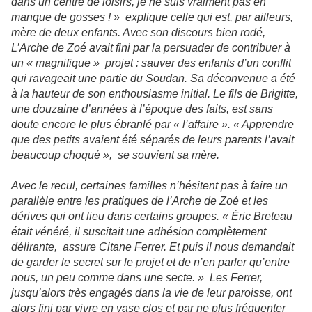
dans un centre de loisirs, je ne suis vraiment pas en
manque de gosses ! » explique celle qui est, par ailleurs,
mère de deux enfants. Avec son discours bien rodé,
L’Arche de Zoé avait fini par la persuader de contribuer à
un « magnifique » projet : sauver des enfants d’un conflit
qui ravageait une partie du Soudan. Sa déconvenue a été
à la hauteur de son enthousiasme initial. Le fils de Brigitte,
une douzaine d’années à l’époque des faits, est sans
doute encore le plus ébranlé par « l’affaire ». « Apprendre
que des petits avaient été séparés de leurs parents l’avait
beaucoup choqué », se souvient sa mère.
Avec le recul, certaines familles n’hésitent pas à faire un
parallèle entre les pratiques de l’Arche de Zoé et les
dérives qui ont lieu dans certains groupes. « Éric Breteau
était vénéré, il suscitait une adhésion complètement
délirante, assure Citane Ferrer. Et puis il nous demandait
de garder le secret sur le projet et de n’en parler qu’entre
nous, un peu comme dans une secte. » Les Ferrer,
jusqu’alors très engagés dans la vie de leur paroisse, ont
alors fini par vivre en vase clos et par ne plus fréquenter