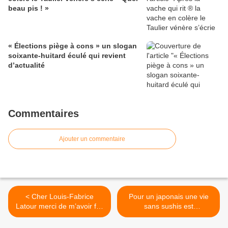
beau pis ! »
« Élections piège à cons » un slogan
soixante-huitard éculé qui revient
d’actualité
Commentaires
Ajouter un commentaire
< Cher Louis-Fabrice
Pour un japonais une vie
Latour merci de m’avoir fait
sans sushis est
découvrir les poulardes de
surmontable, mais sans
Culoiseau et votre Corton
pâtes c’est l’enfer… saké