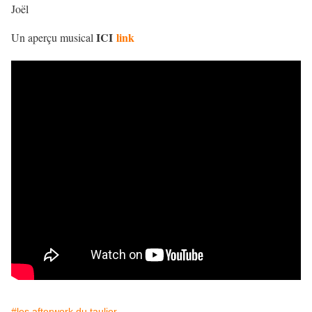
Joël
ICI
link
Un aperçu musical
#les afterwork du taulier