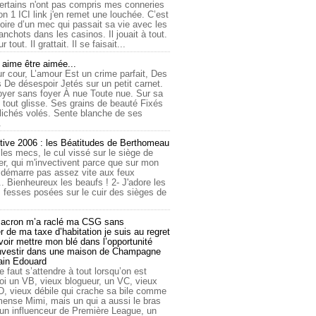
ertains n'ont pas compris mes conneries
on 1 ICI link j'en remet une louchée. C’est
toire d’un mec qui passait sa vie avec les
nchots dans les casinos. Il jouait à tout.
ur tout. Il grattait. Il se faisait...
ime être aimée...
r cour, L’amour Est un crime parfait, Des
 De désespoir Jetés sur un petit carnet.
oyer sans foyer À nue Toute nue. Sur sa
 tout glisse. Ses grains de beauté Fixés
lichés volés. Sente blanche de ses
.
tive 2006 : les Béatitudes de Berthomeau
 les mecs, le cul vissé sur le siège de
er, qui m'invectivent parce que sur mon
e démarre pas assez vite aux feux
... Bienheureux les beaufs ! 2- J'adore les
 fesses posées sur le cuir des sièges de
cron m’a raclé ma CSG sans
 de ma taxe d’habitation je suis au regret
oir mettre mon blé dans l’opportunité
investir dans une maison de Champagne
lain Edouard
le faut s’attendre à tout lorsqu’on est
 un VB, vieux blogueur, un VC, vieux
D, vieux débile qui crache sa bile comme
mmense Mimi, mais un qui a aussi le bras
 un influenceur de Première League, un