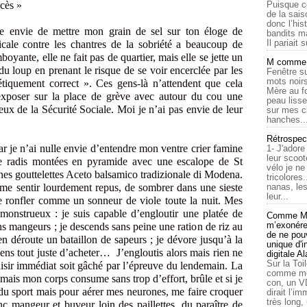
xcès »
Puisque c
de la sais
donc l’his
 envie de mettre mon grain de sel sur ton éloge de
bandits ma
Il pariait s
cale contre les chantres de la sobriété a beaucoup de
oyante, elle ne fait pas de quartier, mais elle se jette un
M comme a
du loup en prenant le risque de se voir encerclée par les
Fenêtre su
mots noirs
iétiquement correct ». Ces gens-là n’attendent que cela
Mère au f
exposer sur la place de grève avec autour du cou une
peau lisse
eux de la Sécurité Sociale. Moi je n’ai pas envie de leur
sur mes c
hanches..
Rétrospec
ar je n’ai nulle envie d’entendre mon ventre crier famine
1- J'adore
leur scoot
de radis montées en pyramide avec une escalope de St
vélo je n
es gouttelettes Aceto balsamico tradizionale di Modena.
tricolores
 me sentir lourdement repus, de sombrer dans une sieste
nanas, les
leur...
e ronfler comme un sonneur de viole toute la nuit. Mes
s, monstrueux : je suis capable d’engloutir une platée de
Comme Ma
m’exonérer
ons mangeurs ; je descends sans peine une ration de riz au
de ne pouv
en déroute un bataillon de sapeurs ; je dévore jusqu’à la
unique d'
iens tout juste d’acheter… J’engloutis alors mais rien ne
digitale A
Sur la Toi
isir immédiat soit gâché par l’épreuve du lendemain. La
comme moi
mais mon corps consume sans trop d’effort, brûle et si je
con, un V
e du sport mais pour aérer mes neurones, me faire croquer
dirait l’i
très long,
nc mangeur et buveur loin des paillettes, du paraître de