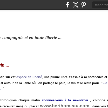
compagnie et en toute liberté ...
n ...
ner, sur cet
espace de liberté
, u
ne plume libre s'essaie à
la pertinence
et
st autour de la Table où l'on partage le pain, le vin et le reste pour
"
un 
.
"
 chroniques chaque matin
abonnez-vous à la newsletter
, colonne de
www.berthomeau.com
e recevrez rien)
ou placez
d
ans vos f