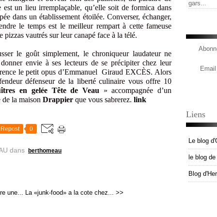
gars...
est un lieu irremplaçable, qu’elle soit de formica dans
pée dans un établissement étoilée. Converser, échanger,
endre le temps est le meilleur rempart à cette fameuse
e pizzas vautrés sur leur canapé face à la télé.
Abonne
usser le goût simplement, le chroniqueur laudateur ne
 donner envie à ses lecteurs de se précipiter chez leur
Email
ccurrence le petit opus d’Emmanuel Giraud EXCÈS. Alors
fendeur défenseur de la liberté culinaire vous offre 10
îtres en gelée Tête de Veau
» accompagnée d’un
 de la maison
Drappier
que vous sabrerez.
link
Liens
Repost
0
Le blog d'
AU
dans
berthomeau
le blog d
Blog d'He
re une...
La «junk-food» a la cote chez... >>