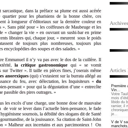
 sarcastique, dans la préface sa plume est aussi acérée
 quartier pour les pharisiens de la bonne chère, ces
ent à longueur d’éditoriaux sur la dernière couleur en
Archive
 ». Sans pitié pour « les coiffeuses de Maubeuge et les
de « changer la vie » en ouvrant un sushi-bar en prime
nts libraires qui, chaque jour, « meurent sous le poids
tassent de toujours plus nombreuses, toujours plus
es encyclopédies des soupes et des salades. »
re Emmanuel il n’y va pas avec le dos de la cuillère. Il
térité,
la critique gastronomique
qui « se vomit
Articles
sur Twitter ». Il taille en pièces fines, j’oserais même
ses anorexiques
(qui) s’extasient sur la burrata allégé au
issance du feu, avec délectation, les Inquisiteurs «
du
Première 
 bien-pensant » pour qui la dégustation d’une « entrecôte
Vin…
e passible des pires outrages. »
Votre Tau
mois d’été,
libido du 
tous les excès d’une charge, une bonne dose de mauvaise
ramier, il
n de voir se lever dans l’actuelle bien-pensance, le fade
chronique
l’hygiénisme sournois, la débilité des slogans dit de Santé
je...
a gourmandise, de la jouissance. Sa citation de Saint-John
V de V sai
 ton « Malheur aux incertains et aux parcimonieux ! On
manchots, e