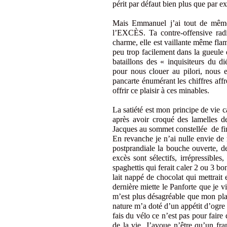
périt par défaut bien plus que par e
Mais Emmanuel j’ai tout de même
l’EXCÈS. Ta contre-offensive radi
charme, elle est vaillante même flamb
peu trop facilement dans la gueule 
bataillons des « inquisiteurs du d
pour nous clouer au pilori, nous 
pancarte énumérant les chiffres affr
offrir ce plaisir à ces minables.
La satiété est mon principe de vie c
après avoir croqué des lamelles 
Jacques au sommet constellée de fin
En revanche je n’ai nulle envie de
postprandiale la bouche ouverte, d
excès sont sélectifs, irrépressible
spaghettis qui ferait caler 2 ou 3 b
lait nappé de chocolat qui mettrait 
dernière miette le Panforte que je v
m’est plus désagréable que mon pla
nature m’a doté d’un appétit d’ogre 
fais du vélo ce n’est pas pour fair
de la vie. J’avoue n’être qu’un fra