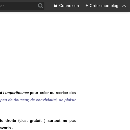
Connexion
+
Créer mon blog
 à
l'impertinence
pour créer ou recréer des
peu de douceur, de convivialité, de plaisir
 droite (c'est gratuit
)
surtout ne pas
avoris .