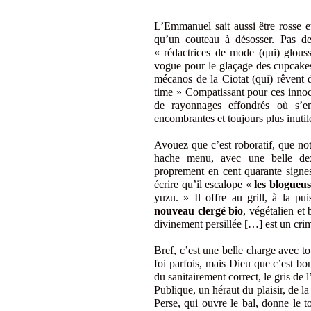
L’Emmanuel sait aussi être rosse et
qu’un couteau à désosser. Pas de
« rédactrices de mode (qui) glouss
vogue pour le glaçage des cupcakes
mécanos de la Ciotat (qui) rêvent 
time » Compatissant pour ces innoce
de rayonnages effondrés où s’en
encombrantes et toujours plus inutil
Avouez que c’est roboratif, que not
hache menu, avec une belle dex
proprement en cent quarante signes 
écrire qu’il escalope «
les blogueu
yuzu. » Il offre au grill, à la pu
nouveau clergé bio
, végétalien et
divinement persillée […] est un crim
Bref, c’est une belle charge avec 
foi parfois, mais Dieu que c’est bo
du sanitairement correct, le gris de 
Publique, un héraut du plaisir, de l
Perse, qui ouvre le bal, donne le