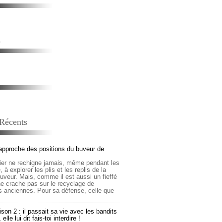
s
 Récents
approche des positions du buveur de
lier ne rechigne jamais, même pendant les
 à explorer les plis et les replis de la
buveur. Mais, comme il est aussi un fieffé
 ne crache pas sur le recyclage de
s anciennes. Pour sa défense, celle que
son 2 : il passait sa vie avec les bandits
lle lui dit fais-toi interdire !