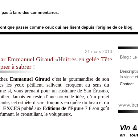
ez pas à faire des commentaires.
font que passer comme ceux qui me lisent depuis l'origine de ce blog.
21 mars 2013
Blog
: L
par Emmanuel Giraud «Huîtres en gelée Tête
ier à sabrer !
Descript
la vigne e
 chez
Emmanuel Giraud
c’est la gourmandise de son
Contact
ttes les yeux pétillent, salivent, croquent au sens du
mme si, vous prenant pour un castraure de San Érasmo,
euiller. Jamais en reste d’une nouvelle idée, d’un projet
fante, cet esthète discret toujours en quête du beau et du
www.ber
us
EXCÈS
publié aux
Éditions de l’Épure
7 € son goût
fumant, le croustillant, le voluptueux.
Vin &
en tout