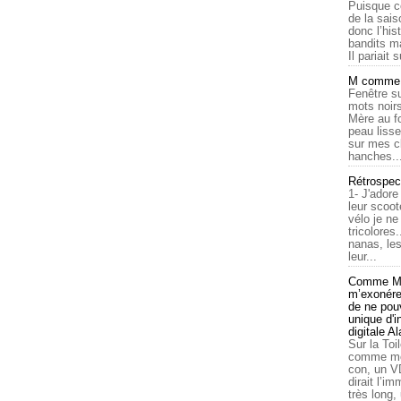
Puisque c
de la sais
donc l’his
bandits ma
Il pariait s
M comme a
Fenêtre su
mots noirs
Mère au f
peau lisse
sur mes c
hanches..
Rétrospec
1- J'adore
leur scoot
vélo je n
tricolores
nanas, les
leur...
Comme Ma
m’exonérer
de ne pouv
unique d'
digitale A
Sur la Toi
comme moi
con, un V
dirait l’i
très long,