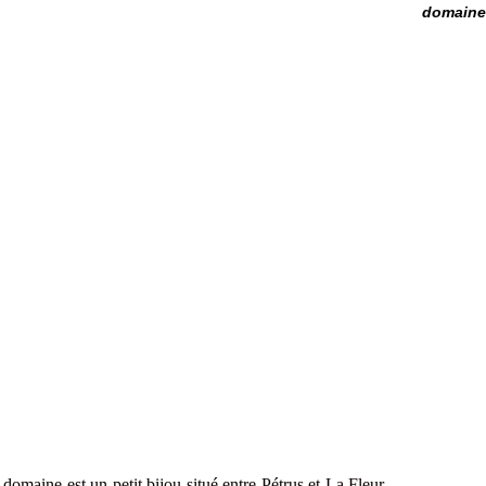
domaine 
 domaine est un petit bijou situé entre Pétrus et La Fleur