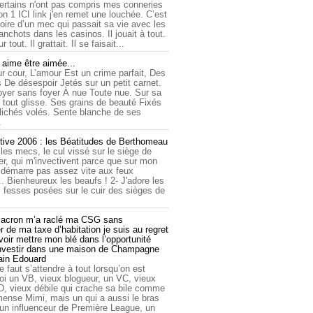
ertains n'ont pas compris mes conneries
on 1 ICI link j'en remet une louchée. C’est
toire d’un mec qui passait sa vie avec les
nchots dans les casinos. Il jouait à tout.
ur tout. Il grattait. Il se faisait...
ime être aimée...
r cour, L’amour Est un crime parfait, Des
 De désespoir Jetés sur un petit carnet.
oyer sans foyer À nue Toute nue. Sur sa
 tout glisse. Ses grains de beauté Fixés
lichés volés. Sente blanche de ses
.
tive 2006 : les Béatitudes de Berthomeau
 les mecs, le cul vissé sur le siège de
er, qui m'invectivent parce que sur mon
e démarre pas assez vite aux feux
... Bienheureux les beaufs ! 2- J'adore les
 fesses posées sur le cuir des sièges de
cron m’a raclé ma CSG sans
 de ma taxe d’habitation je suis au regret
oir mettre mon blé dans l’opportunité
investir dans une maison de Champagne
lain Edouard
le faut s’attendre à tout lorsqu’on est
 un VB, vieux blogueur, un VC, vieux
D, vieux débile qui crache sa bile comme
mmense Mimi, mais un qui a aussi le bras
 un influenceur de Première League, un