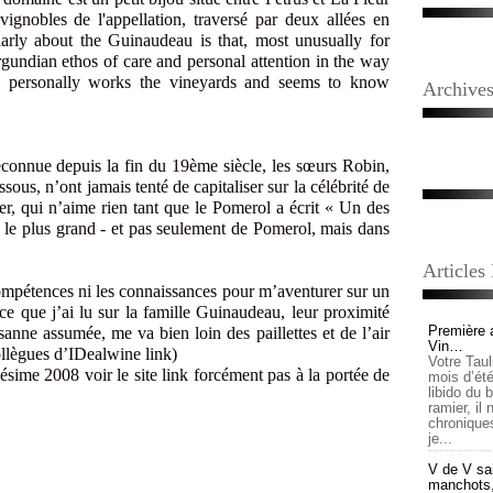
vignobles de l'appellation, traversé par deux allées en
larly about the Guinaudeau is that, most unusually for
undian ethos of care and personal attention in the way
ly personally works the vineyards and seems to know
Archive
reconnue depuis la fin du 19ème siècle, les sœurs Robin,
ous, n’ont jamais tenté de capitaliser sur la célébrité de
er, qui n’aime rien tant que le Pomerol a écrit « Un des
 et le plus grand - et pas seulement de Pomerol, mais dans
Articles
 compétences ni les connaissances pour m’aventurer sur un
 ce que j’ai lu sur la famille Guinaudeau, leur proximité
Première 
ysanne assumée, me va bien loin des paillettes et de l’air
Vin…
collègues d’IDealwine
link
)
Votre Tau
lésime 2008 voir le site
link
forcément pas à la portée de
mois d’été,
libido du 
ramier, il
chronique
je...
V de V sai
manchots, e