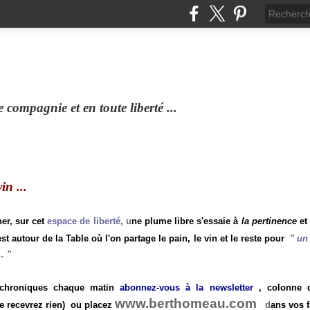
compagnie et en toute liberté ...
n ...
ner, sur cet
espace de liberté
, u
ne plume libre s'essaie à
la pertinence
et
st autour de la Table où l'on partage le pain, le vin et le reste pour
"
un 
.
"
 chroniques chaque matin
abonnez-vous à la newsletter
, colonne de
www.berthomeau.com
e recevrez rien)
ou placez
d
ans vos f