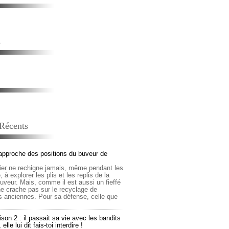
s
 Récents
approche des positions du buveur de
lier ne rechigne jamais, même pendant les
 à explorer les plis et les replis de la
buveur. Mais, comme il est aussi un fieffé
 ne crache pas sur le recyclage de
s anciennes. Pour sa défense, celle que
son 2 : il passait sa vie avec les bandits
lle lui dit fais-toi interdire !