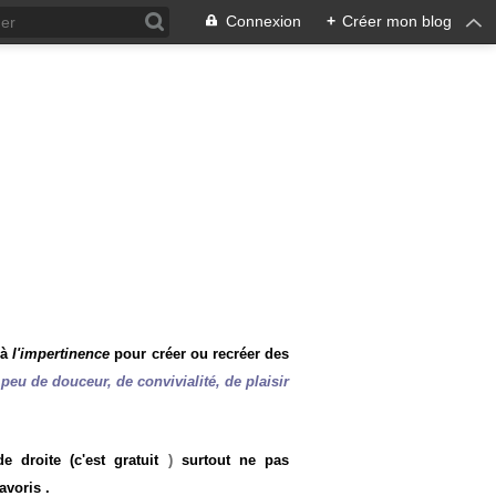
Connexion
+
Créer mon blog
 à
l'impertinence
pour créer ou recréer des
peu de douceur, de convivialité, de plaisir
 droite (c'est gratuit
)
surtout ne pas
avoris .