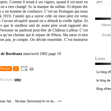
ppris. Comme il tenait à ses vignes, quand il est mort en
gars...
on a rien changé. Si, la marque du sulfate. Et depuis dix
n a un homme de confiance. C’est un Portugais qui nous
à 1919, l’année qui a suivie celle où mon père est venu
s l’avons récupéré quand on a démoli la vieille église. Et
Abonne
rs que le meilleur ami de notre père avait rapporté des
i. Personne ne parlerait peut-être de Château Lafleur. C’est
n’a qu’un chemin qui le sépare de Pétrus. Ma sœur et moi
Email
bois pas, je compte. On décide ensemble. C’est monsieur
 de Bordeaux
mars/avril 1982 page 19
Liens
Repost
0
Le blog d'
AU
dans
billet
le blog d
Blog d'He
ais fait...
Nicolas Demorand le roi du... >>